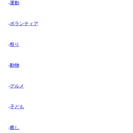
-
運動
-
ボランティア
-
祭り
-
動物
-
グルメ
-
子ども
-
癒し