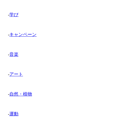
-
学び
-
キャンペーン
-
音楽
-
アート
-
自然・植物
-
運動