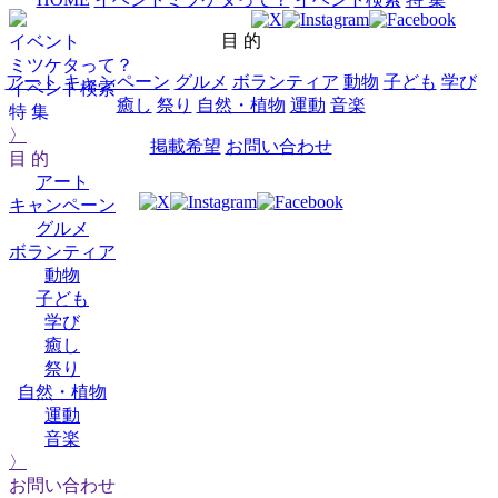
目 的
イベント
ミツケタって？
アート
キャンペーン
グルメ
ボランティア
動物
子ども
学び
イベント検索
癒し
祭り
自然・植物
運動
音楽
特 集
〉
掲載希望
お問い合わせ
目 的
アート
キャンペーン
グルメ
ボランティア
動物
子ども
学び
癒し
祭り
自然・植物
運動
音楽
〉
お問い合わせ