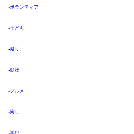
-
ボランティア
-
子ども
-
祭り
-
動物
-
グルメ
-
癒し
-
学び