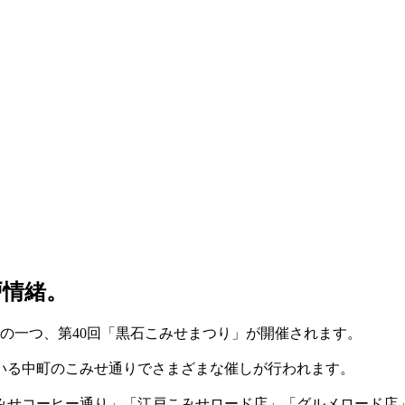
戸情緒。
トの一つ、第40回「黒石こみせまつり」が開催されます。
いる中町のこみせ通りでさまざまな催しが行われます。
みせコーヒー通り」「江戸こみせロード店」「グルメロード店