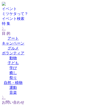
イベント
ミツケタって？
イベント検索
特 集
〉
目 的
アート
キャンペーン
グルメ
ボランティア
動物
子ども
学び
癒し
祭り
自然・植物
運動
音楽
〉
お問い合わせ