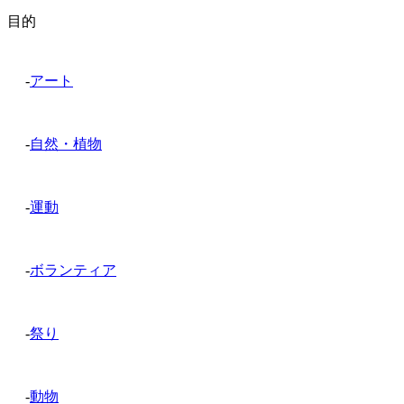
目的
-
アート
-
自然・植物
-
運動
-
ボランティア
-
祭り
-
動物