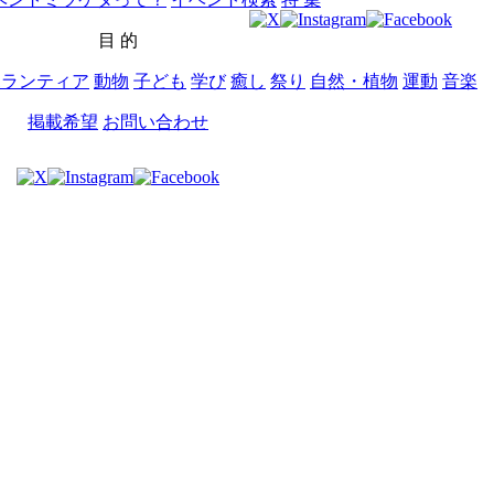
目 的
ボランティア
動物
子ども
学び
癒し
祭り
自然・植物
運動
音楽
掲載希望
お問い合わせ