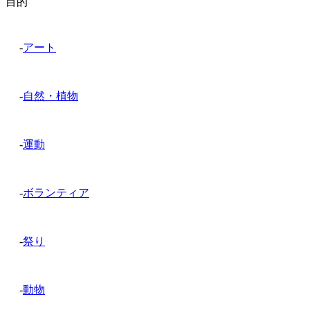
目的
-
アート
-
自然・植物
-
運動
-
ボランティア
-
祭り
-
動物