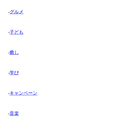
-
グルメ
-
子ども
-
癒し
-
学び
-
キャンペーン
-
音楽