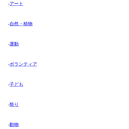
-
アート
-
自然・植物
-
運動
-
ボランティア
-
子ども
-
祭り
-
動物