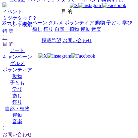
目 的
イベント
ミツケタって？
アート
キャンペーン
グルメ
ボランティア
動物
子ども
学び
イベント検索
癒し
祭り
自然・植物
運動
音楽
特 集
〉
掲載希望
お問い合わせ
目 的
アート
キャンペーン
グルメ
ボランティア
動物
子ども
学び
癒し
祭り
自然・植物
運動
音楽
〉
お問い合わせ