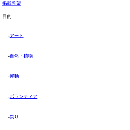
掲載希望
目的
-
アート
-
自然・植物
-
運動
-
ボランティア
-
祭り