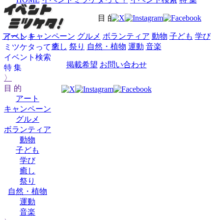
目 的
アート
キャンペーン
グルメ
ボランティア
動物
子ども
学び
イベント
癒し
祭り
自然・植物
運動
音楽
ミツケタって？
イベント検索
掲載希望
お問い合わせ
特 集
〉
目 的
アート
キャンペーン
グルメ
ボランティア
動物
子ども
学び
癒し
祭り
自然・植物
運動
音楽