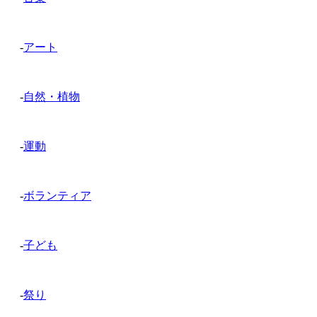
-
アート
-
自然・植物
-
運動
-
ボランティア
-
子ども
-
祭り