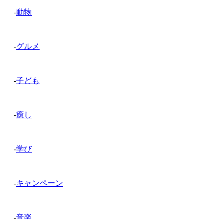
-
動物
-
グルメ
-
子ども
-
癒し
-
学び
-
キャンペーン
-
音楽