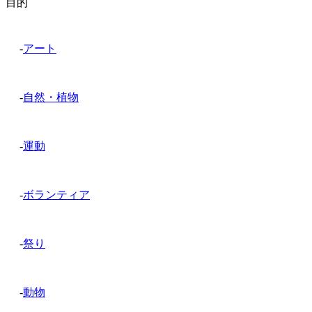
目的
-
アート
-
自然・植物
-
運動
-
ボランティア
-
祭り
-
動物