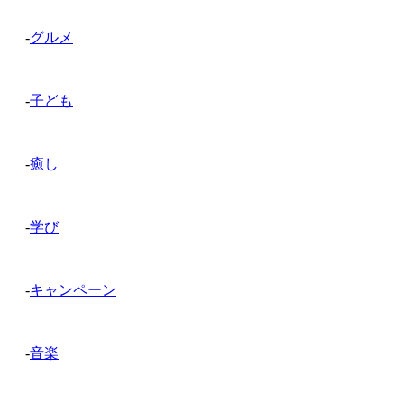
-
グルメ
-
子ども
-
癒し
-
学び
-
キャンペーン
-
音楽