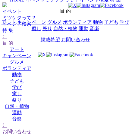
目 的
イベント
ミツケタって？
アート
キャンペーン
グルメ
ボランティア
動物
子ども
学び
イベント検索
癒し
祭り
自然・植物
運動
音楽
特 集
〉
掲載希望
お問い合わせ
目 的
アート
キャンペーン
グルメ
ボランティア
動物
子ども
学び
癒し
祭り
自然・植物
運動
音楽
〉
お問い合わせ