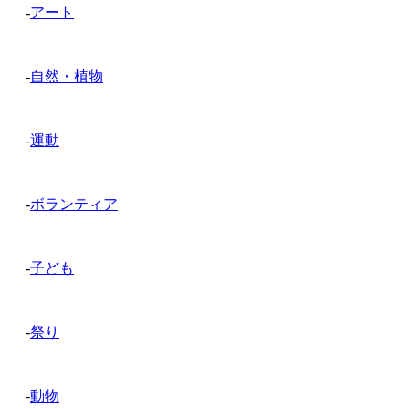
-
アート
-
自然・植物
-
運動
-
ボランティア
-
子ども
-
祭り
-
動物