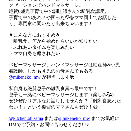
クゼーションでハンドマッサージ。
絶賛0歳児子育て中の調理師さんの離乳食講座。
子育て中のあれ？や困った🥲をママ同士でお話した
り、専門家に聞いたり出来ちゃいます！
🌟こんな方におすすめ🌟
・離乳食、何から始めたらいいか知りたい
・ふれあいタイムを楽しみたい
・ママ自身も癒されたい
ベビーマッサージ、ハンドマッサージは助産師&小児
看護師、しかも４児のお母さんでもある
@mikeneko_mw
が担当します🥰
私自身も絶賛息子の離乳食真っ最中です！
息子も一緒にベビーマッサージします（楽しみ🥰）
ぜひぜひリアルなお話ししませんか？「離乳食忘れた
わい！」という復習のママさんもぜひ！😊
@kitchen.ohisama
または
@mikeneko_mw
までお気軽に
DMでご予約・お問い合わせください♪