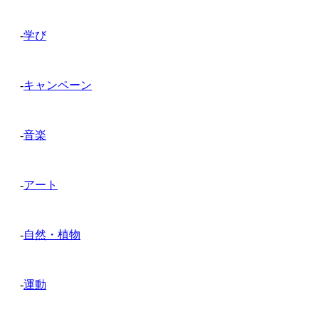
-
学び
-
キャンペーン
-
音楽
-
アート
-
自然・植物
-
運動