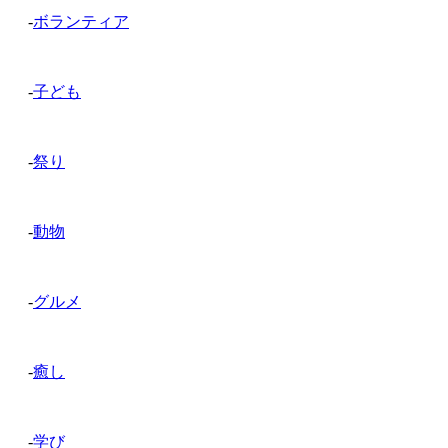
-
ボランティア
-
子ども
-
祭り
-
動物
-
グルメ
-
癒し
-
学び