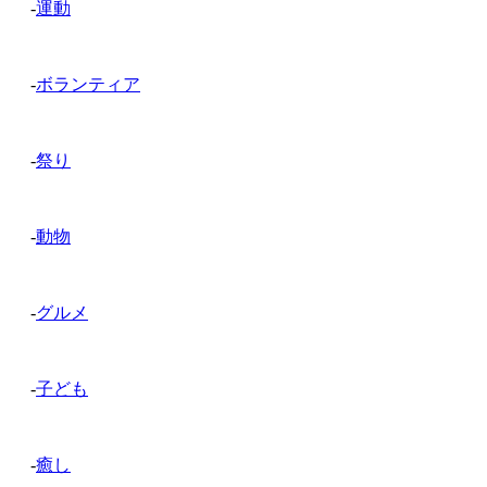
-
運動
-
ボランティア
-
祭り
-
動物
-
グルメ
-
子ども
-
癒し