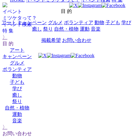
目 的
イベント
ミツケタって？
アート
キャンペーン
グルメ
ボランティア
動物
子ども
学び
イベント検索
癒し
祭り
自然・植物
運動
音楽
特 集
〉
掲載希望
お問い合わせ
目 的
アート
キャンペーン
グルメ
ボランティア
動物
子ども
学び
癒し
祭り
自然・植物
運動
音楽
〉
お問い合わせ