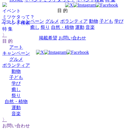
目 的
イベント
ミツケタって？
アート
キャンペーン
グルメ
ボランティア
動物
子ども
学び
イベント検索
癒し
祭り
自然・植物
運動
音楽
特 集
〉
掲載希望
お問い合わせ
目 的
アート
キャンペーン
グルメ
ボランティア
動物
子ども
学び
癒し
祭り
自然・植物
運動
音楽
〉
お問い合わせ