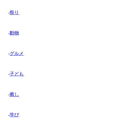
-
祭り
-
動物
-
グルメ
-
子ども
-
癒し
-
学び