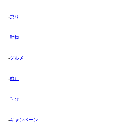
-
祭り
-
動物
-
グルメ
-
癒し
-
学び
-
キャンペーン