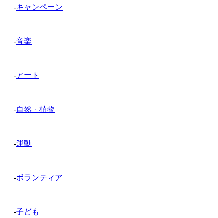
-
キャンペーン
-
音楽
-
アート
-
自然・植物
-
運動
-
ボランティア
-
子ども