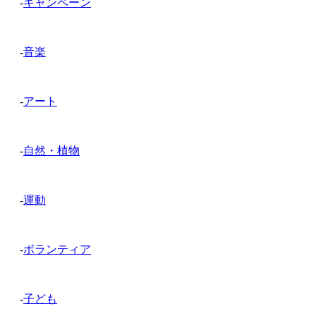
-
キャンペーン
-
音楽
-
アート
-
自然・植物
-
運動
-
ボランティア
-
子ども