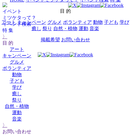
目 的
イベント
ミツケタって？
アート
キャンペーン
グルメ
ボランティア
動物
子ども
学び
イベント検索
癒し
祭り
自然・植物
運動
音楽
特 集
〉
掲載希望
お問い合わせ
目 的
アート
キャンペーン
グルメ
ボランティア
動物
子ども
学び
癒し
祭り
自然・植物
運動
音楽
〉
お問い合わせ