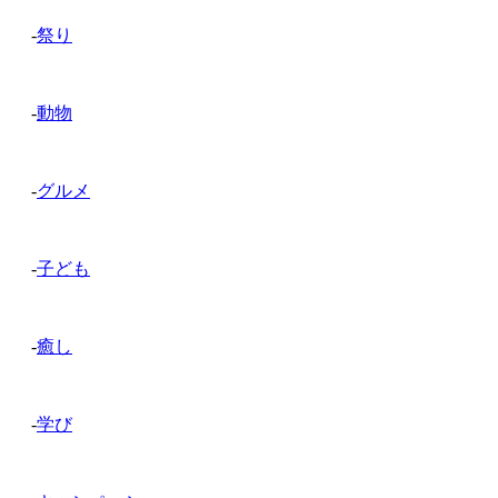
-
祭り
-
動物
-
グルメ
-
子ども
-
癒し
-
学び