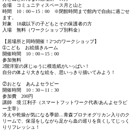
会場 コミュニティスペース月と山と
時間 10：00～15：00 ※閉館時間まで館内で自由に過ごせ
ます。
対象 18歳以下の子どもとその保護者の方
入場 無料（ワークショップ別料金）
【居場所と同時開催！2つのワークショップ】
➀こども お絵描きルーム
開催時間 10：00～15：00
参加無料
2階洋室の床じゅうに模造紙がいっぱい！
自分の体より大きな絵を、思いっきり描いてみよう！
②おとな あんよセラピー
開催時間 10：30～11：30
参加費 200円
講師 境 江利子（スマートフットワーク代表/あんよセラピ
ー主宰）
冷えや乾燥が気になる季節…青森プロテオグリカン入りのク
リームで、保湿をしながら足から血の巡りを良くしてじっく
りリフレッシュ！