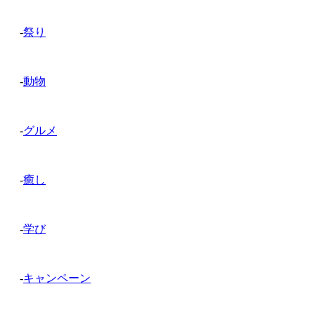
-
祭り
-
動物
-
グルメ
-
癒し
-
学び
-
キャンペーン