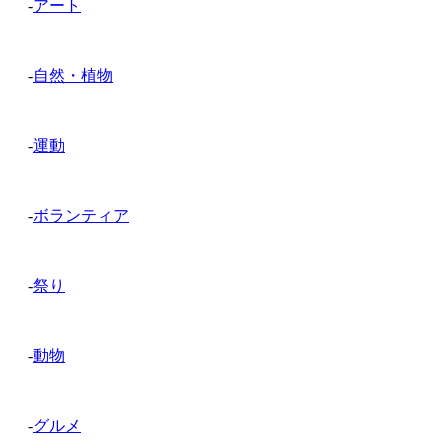
-
アート
-
自然・植物
-
運動
-
ボランティア
-
祭り
-
動物
-
グルメ