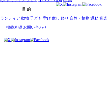
目 的
ボランティア
動物
子ども
学び
癒し
祭り
自然・植物
運動
音楽
掲載希望
お問い合わせ