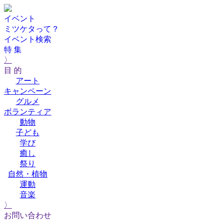
イベント
ミツケタって？
イベント検索
特 集
〉
目 的
アート
キャンペーン
グルメ
ボランティア
動物
子ども
学び
癒し
祭り
自然・植物
運動
音楽
〉
お問い合わせ