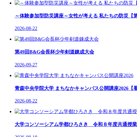
～体験参加型防災講座～女性が考える 私たちの防災【第
2026-08-22
第49回B&G会長杯少年剣道錬成大会
2026-09-27
青森中央学院大学 まちなかキャンパス公開講座2026【看
2026-08-22
大学コンソーシアム学都ひろさき 令和８年度共通授業