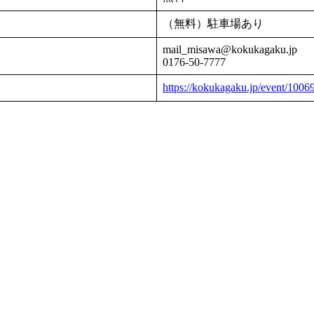
（無料）駐車場あり
mail_misawa@kokukagaku.jp
0176-50-7777
https://kokukagaku.jp/event/10069