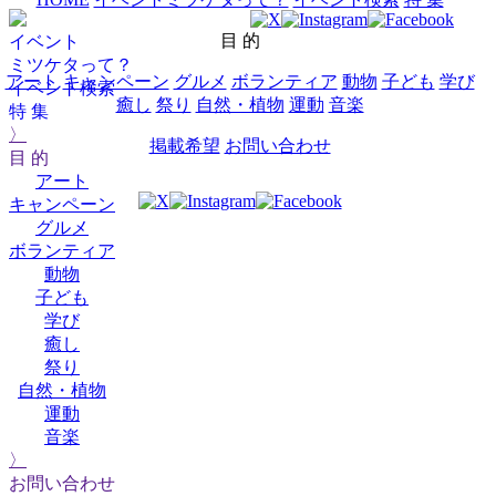
目 的
イベント
ミツケタって？
アート
キャンペーン
グルメ
ボランティア
動物
子ども
学び
イベント検索
癒し
祭り
自然・植物
運動
音楽
特 集
〉
掲載希望
お問い合わせ
目 的
アート
キャンペーン
グルメ
ボランティア
動物
子ども
学び
癒し
祭り
自然・植物
運動
音楽
〉
お問い合わせ