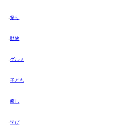
-
祭り
-
動物
-
グルメ
-
子ども
-
癒し
-
学び