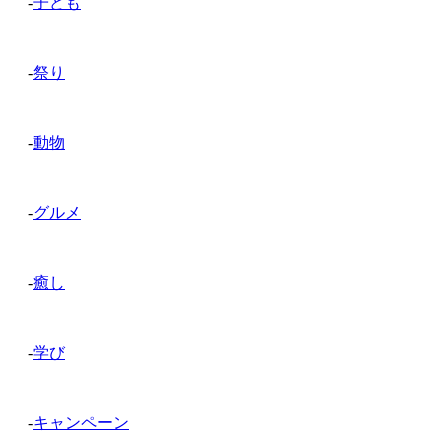
-
子ども
-
祭り
-
動物
-
グルメ
-
癒し
-
学び
-
キャンペーン