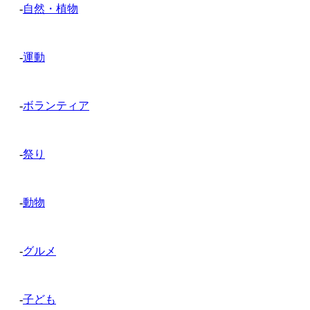
-
自然・植物
-
運動
-
ボランティア
-
祭り
-
動物
-
グルメ
-
子ども