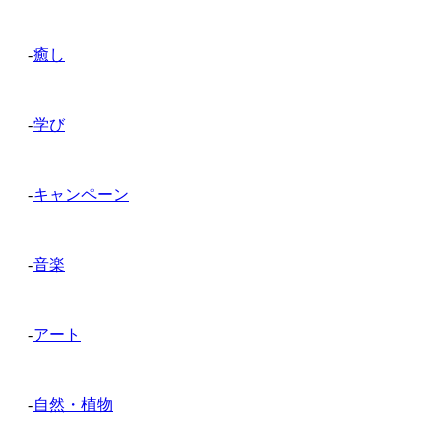
-
癒し
-
学び
-
キャンペーン
-
音楽
-
アート
-
自然・植物