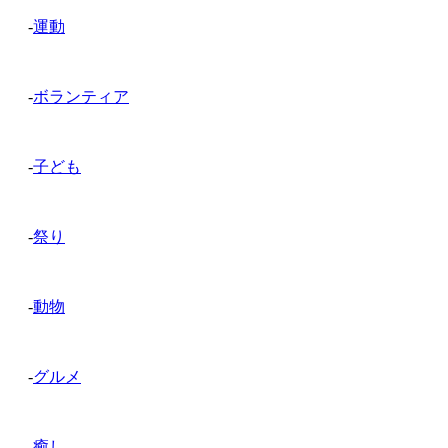
-
運動
-
ボランティア
-
子ども
-
祭り
-
動物
-
グルメ
-
癒し