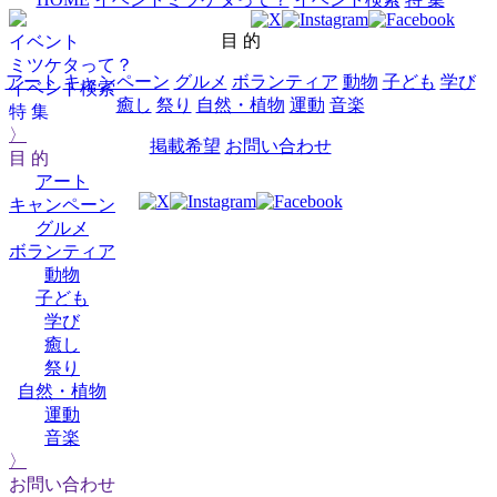
目 的
イベント
ミツケタって？
アート
キャンペーン
グルメ
ボランティア
動物
子ども
学び
イベント検索
癒し
祭り
自然・植物
運動
音楽
特 集
〉
掲載希望
お問い合わせ
目 的
アート
キャンペーン
グルメ
ボランティア
動物
子ども
学び
癒し
祭り
自然・植物
運動
音楽
〉
お問い合わせ