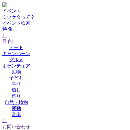
イベント
ミツケタって？
イベント検索
特 集
〉
目 的
アート
キャンペーン
グルメ
ボランティア
動物
子ども
学び
癒し
祭り
自然・植物
運動
音楽
〉
お問い合わせ