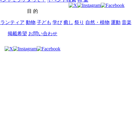
目 的
ボランティア
動物
子ども
学び
癒し
祭り
自然・植物
運動
音楽
掲載希望
お問い合わせ