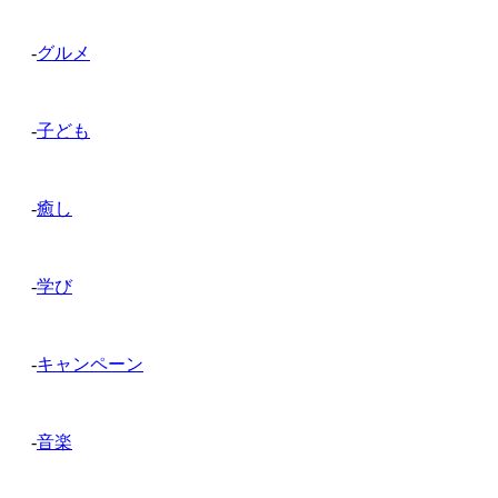
-
グルメ
-
子ども
-
癒し
-
学び
-
キャンペーン
-
音楽