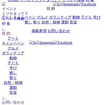
目 的
イベント
ミツケタって？
アート
キャンペーン
グルメ
ボランティア
動物
子ども
学び
イベント検索
癒し
祭り
自然・植物
運動
音楽
特 集
〉
掲載希望
お問い合わせ
目 的
アート
キャンペーン
グルメ
ボランティア
動物
子ども
学び
癒し
祭り
自然・植物
運動
音楽
〉
お問い合わせ