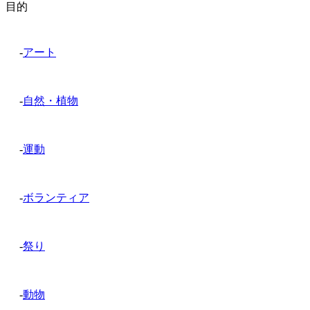
目的
-
アート
-
自然・植物
-
運動
-
ボランティア
-
祭り
-
動物