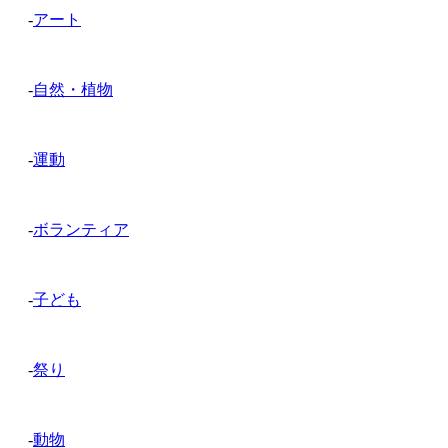
-
アート
-
自然・植物
-
運動
-
ボランティア
-
子ども
-
祭り
-
動物