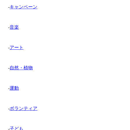
-
キャンペーン
-
音楽
-
アート
-
自然・植物
-
運動
-
ボランティア
-
子ども