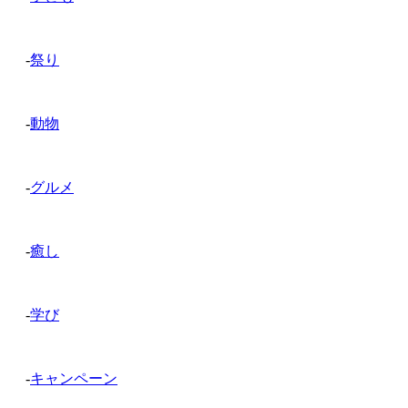
-
祭り
-
動物
-
グルメ
-
癒し
-
学び
-
キャンペーン