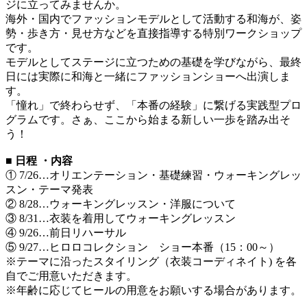
ジに立ってみませんか。
海外・国内でファッションモデルとして活動する和海が、姿
勢・歩き方・見せ方などを直接指導する特別ワークショップ
です。
モデルとしてステージに立つための基礎を学びながら、最終
日には実際に和海と一緒にファッションショーへ出演しま
す。
「憧れ」で終わらせず、「本番の経験」に繋げる実践型プロ
グラムです。さぁ、ここから始まる新しい一歩を踏み出そ
う！
■ 日程 ・内容
① 7/26…オリエンテーション・基礎練習・ウォーキングレッ
スン・テーマ発表
② 8/28…ウォーキングレッスン・洋服について
③ 8/31…衣装を着用してウォーキングレッスン
④ 9/26…前日リハーサル
⑤ 9/27…ヒロロコレクション ショー本番（15：00～）
※テーマに沿ったスタイリング（衣装コーディネイト) を各
自でご用意いただきます。
※年齢に応じてヒールの用意をお願いする場合があります。