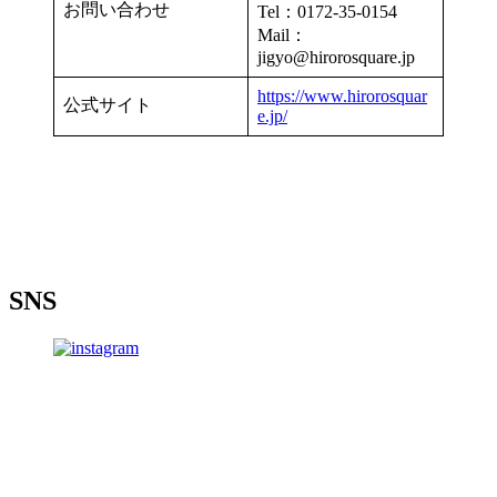
お問い合わせ
Tel：0172-35-0154
Mail：
jigyo@hirorosquare.jp
https://www.hirorosquar
公式サイト
e.jp/
SNS