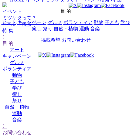
目 的
イベント
ミツケタって？
アート
キャンペーン
グルメ
ボランティア
動物
子ども
学び
イベント検索
癒し
祭り
自然・植物
運動
音楽
特 集
〉
掲載希望
お問い合わせ
目 的
アート
キャンペーン
グルメ
ボランティア
動物
子ども
学び
癒し
祭り
自然・植物
運動
音楽
〉
お問い合わせ