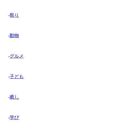
-
祭り
-
動物
-
グルメ
-
子ども
-
癒し
-
学び