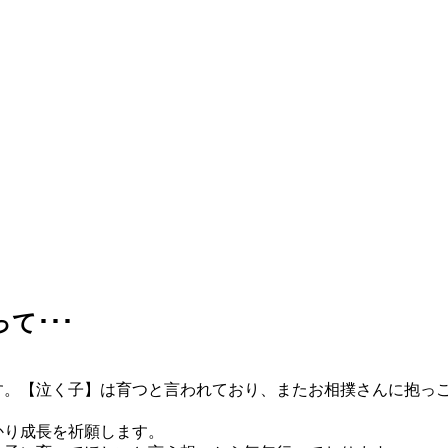
て･･･
す。【泣く子】は育つと言われており、またお相撲さんに抱っ
かり成長を祈願します。