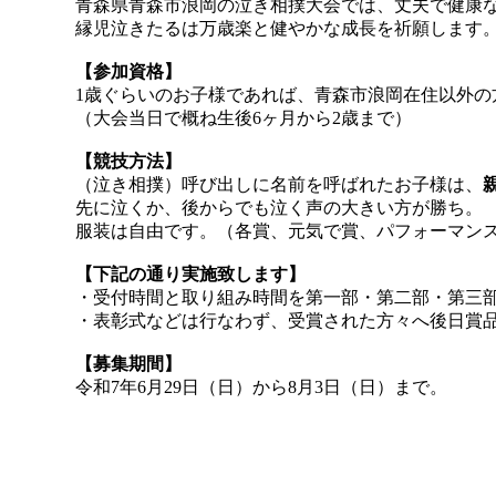
青森県青森市浪岡の泣き相撲大会では、丈夫で健康
縁児泣きたるは万歳楽と健やかな成長を祈願します
【参加資格】
1歳ぐらいのお子様であれば、青森市浪岡在住以外の
（大会当日で概ね生後6ヶ月から2歳まで）
【競技方法】
（泣き相撲）呼び出しに名前を呼ばれたお子様は、
先に泣くか、後からでも泣く声の大きい方が勝ち。
服装は自由です。（各賞、元気で賞、パフォーマン
【下記の通り実施致します】
・受付時間と取り組み時間を第一部・第二部・第三
・表彰式などは行なわず、受賞された方々へ後日賞
【募集期間】
令和7年6月29日（日）から8月3日（日）まで。