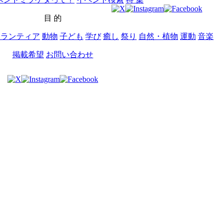
目 的
ボランティア
動物
子ども
学び
癒し
祭り
自然・植物
運動
音楽
掲載希望
お問い合わせ