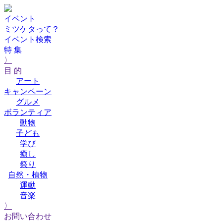
イベント
ミツケタって？
イベント検索
特 集
〉
目 的
アート
キャンペーン
グルメ
ボランティア
動物
子ども
学び
癒し
祭り
自然・植物
運動
音楽
〉
お問い合わせ