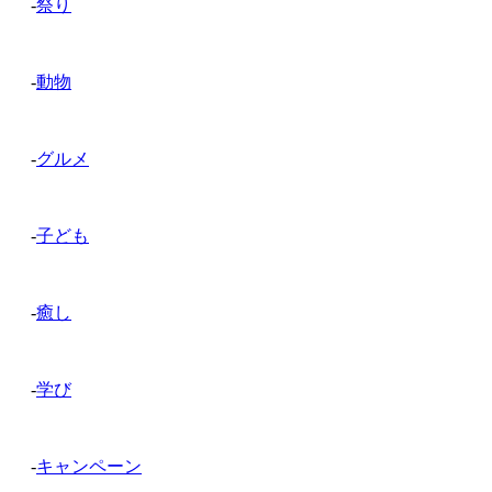
-
祭り
-
動物
-
グルメ
-
子ども
-
癒し
-
学び
-
キャンペーン