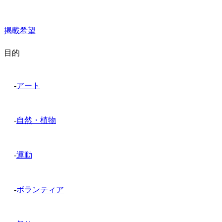
掲載希望
目的
-
アート
-
自然・植物
-
運動
-
ボランティア