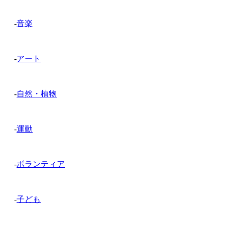
-
音楽
-
アート
-
自然・植物
-
運動
-
ボランティア
-
子ども