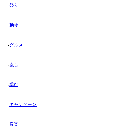
-
祭り
-
動物
-
グルメ
-
癒し
-
学び
-
キャンペーン
-
音楽