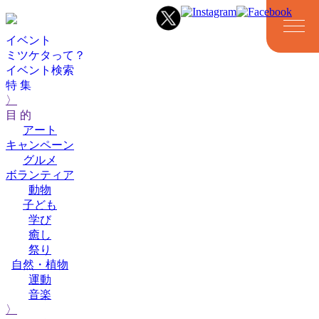
イベント
ミツケタって？
イベント検索
特 集
〉
目 的
アート
キャンペーン
グルメ
ボランティア
アート
キャンペーン
グルメ
ボランティア
動物
動物
子ども
学び
癒し
祭り
自然・植物
運動
音楽
子ども
学び
癒し
祭り
自然・植物
運動
音楽
〉