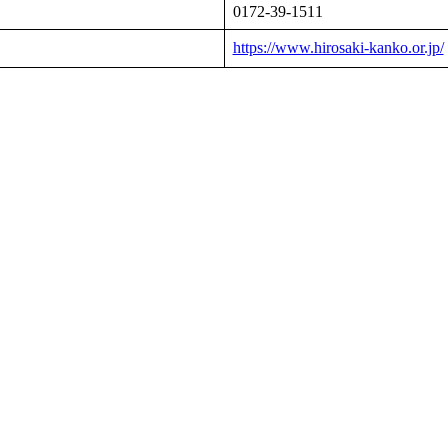
0172-39-1511
https://www.hirosaki-kanko.or.jp/