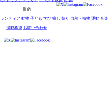
目 的
ボランティア
動物
子ども
学び
癒し
祭り
自然・植物
運動
音楽
掲載希望
お問い合わせ