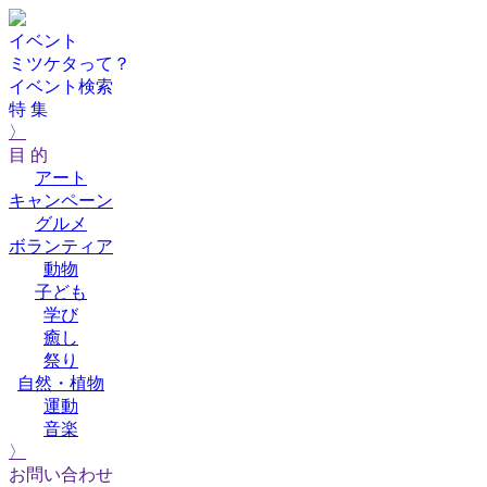
イベント
ミツケタって？
イベント検索
特 集
〉
目 的
アート
キャンペーン
グルメ
ボランティア
動物
子ども
学び
癒し
祭り
自然・植物
運動
音楽
〉
お問い合わせ