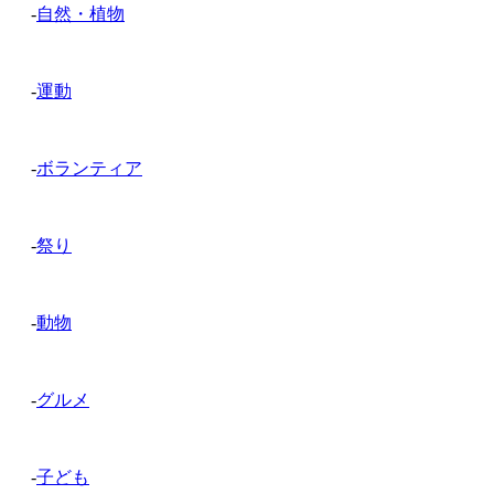
-
自然・植物
-
運動
-
ボランティア
-
祭り
-
動物
-
グルメ
-
子ども