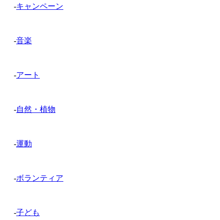
-
キャンペーン
-
音楽
-
アート
-
自然・植物
-
運動
-
ボランティア
-
子ども