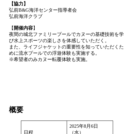
【協力】
弘前B&G海洋センター指導者会
弘前海洋クラブ
【
開催内容
】
夜間の城北ファミリープールでカヌーの基礎技術を学
び水上スポーツの楽しさを体感していただく。
また、ライフジャケットの重要性を知っていただくた
めに流水プールでの浮遊体験も実施する。
※希望者のみカヌー転覆体験も実施。
概要
2025年8月6日
日程
（水）