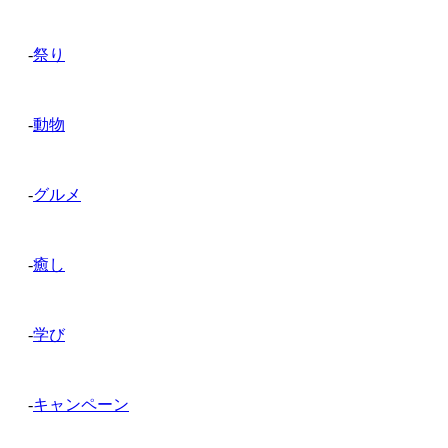
-
祭り
-
動物
-
グルメ
-
癒し
-
学び
-
キャンペーン