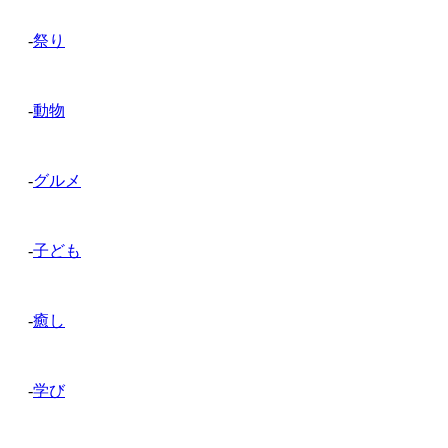
-
祭り
-
動物
-
グルメ
-
子ども
-
癒し
-
学び