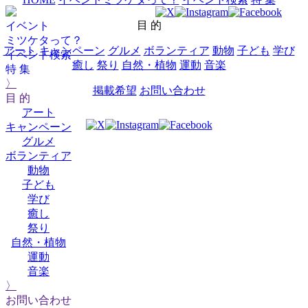
目 的
イベント
ミツケタって？
アート
キャンペーン
グルメ
ボランティア
動物
子ども
学び
イベント検索
癒し
祭り
自然・植物
運動
音楽
特 集
〉
掲載希望
お問い合わせ
目 的
アート
キャンペーン
グルメ
ボランティア
動物
子ども
学び
癒し
祭り
自然・植物
運動
音楽
〉
お問い合わせ