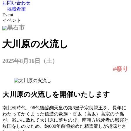
お問い合わせ
掲載希望
Event
イベント
黒石市
大川原の火流し
2025年8月16日（土）
#祭り
大川原の火流しを開催いたします
南北朝時代、96代後醍醐天皇の第8皇子宗良親王を、長年に
わたってかくまった信濃の豪族・香坂（高坂）高宗の子孫
が、戦いに敗れて大川原に落ちのび、南朝方戦死者の慰霊と
故国をしのぶため、約600年前頃始めた精霊流しが起源とさ