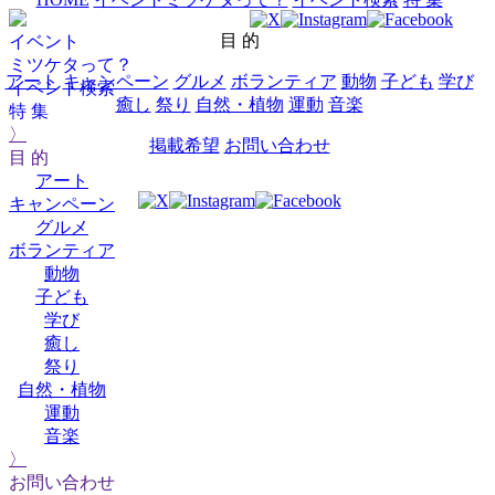
目 的
イベント
ミツケタって？
アート
キャンペーン
グルメ
ボランティア
動物
子ども
学び
イベント検索
癒し
祭り
自然・植物
運動
音楽
特 集
〉
掲載希望
お問い合わせ
目 的
アート
キャンペーン
グルメ
ボランティア
動物
子ども
学び
癒し
祭り
自然・植物
運動
音楽
〉
お問い合わせ