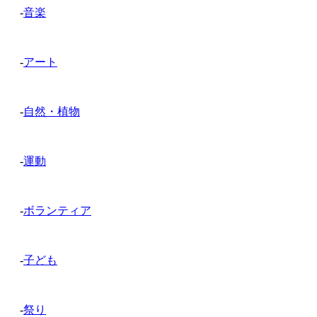
-
音楽
-
アート
-
自然・植物
-
運動
-
ボランティア
-
子ども
-
祭り