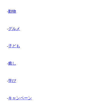
-
動物
-
グルメ
-
子ども
-
癒し
-
学び
-
キャンペーン