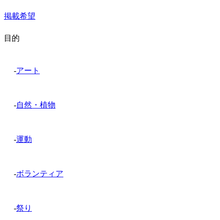
掲載希望
目的
-
アート
-
自然・植物
-
運動
-
ボランティア
-
祭り