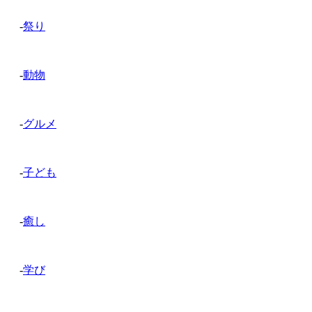
-
祭り
-
動物
-
グルメ
-
子ども
-
癒し
-
学び