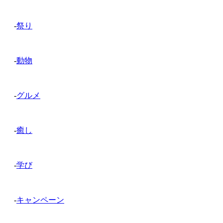
-
祭り
-
動物
-
グルメ
-
癒し
-
学び
-
キャンペーン