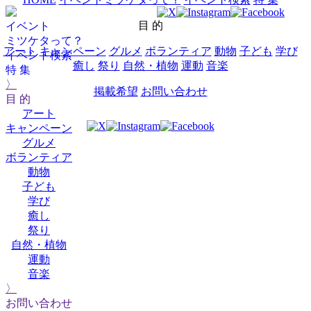
目 的
イベント
ミツケタって？
アート
キャンペーン
グルメ
ボランティア
動物
子ども
学び
イベント検索
癒し
祭り
自然・植物
運動
音楽
特 集
〉
掲載希望
お問い合わせ
目 的
アート
キャンペーン
グルメ
ボランティア
動物
子ども
学び
癒し
祭り
自然・植物
運動
音楽
〉
お問い合わせ