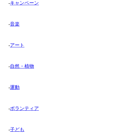
-
キャンペーン
-
音楽
-
アート
-
自然・植物
-
運動
-
ボランティア
-
子ども