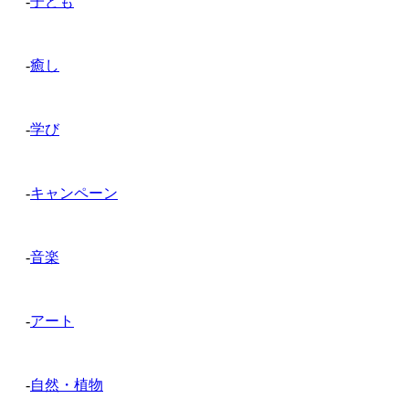
-
子ども
-
癒し
-
学び
-
キャンペーン
-
音楽
-
アート
-
自然・植物