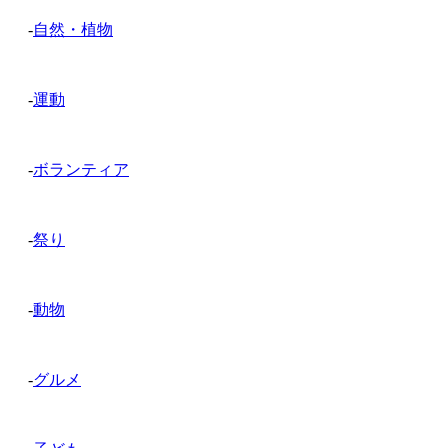
-
自然・植物
-
運動
-
ボランティア
-
祭り
-
動物
-
グルメ