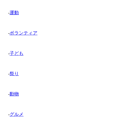
-
運動
-
ボランティア
-
子ども
-
祭り
-
動物
-
グルメ