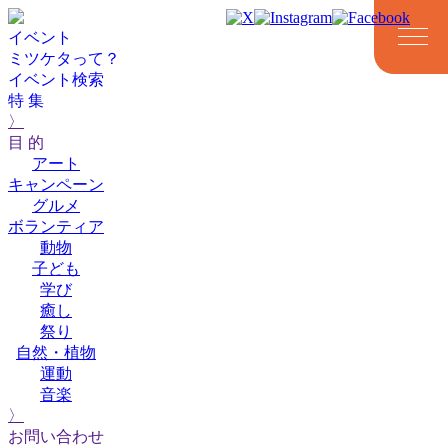
イベント
ミツケタって？
イベント検索
特 集
〉
目 的
アート
キャンペーン
グルメ
ボランティア
動物
アート
キャンペーン
グルメ
ボランティア
動物
子ども
子ども
学び
癒し
祭り
自然・植物
運動
音楽
学び
癒し
祭り
自然・植物
運動
音楽
〉
お問い合わせ