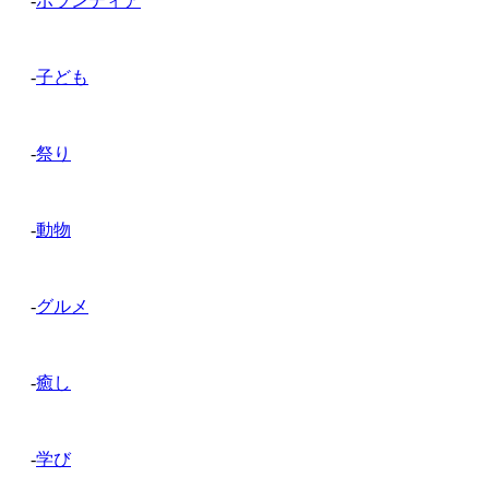
-
ボランティア
-
子ども
-
祭り
-
動物
-
グルメ
-
癒し
-
学び