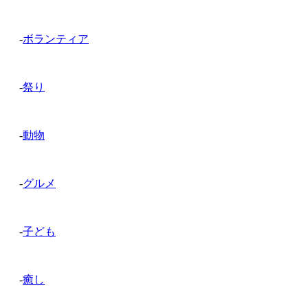
-
ボランティア
-
祭り
-
動物
-
グルメ
-
子ども
-
癒し