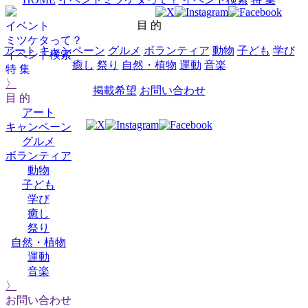
目 的
イベント
ミツケタって？
アート
キャンペーン
グルメ
ボランティア
動物
子ども
学び
イベント検索
癒し
祭り
自然・植物
運動
音楽
特 集
〉
掲載希望
お問い合わせ
目 的
アート
キャンペーン
グルメ
ボランティア
動物
子ども
学び
癒し
祭り
自然・植物
運動
音楽
〉
お問い合わせ