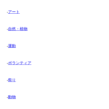
-
アート
-
自然・植物
-
運動
-
ボランティア
-
祭り
-
動物