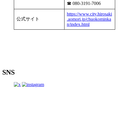
☎ 080-3191-7006
https://www.city.hirosaki
公式サイト
.aomori.jp/chuokominka
n/index.html
SNS