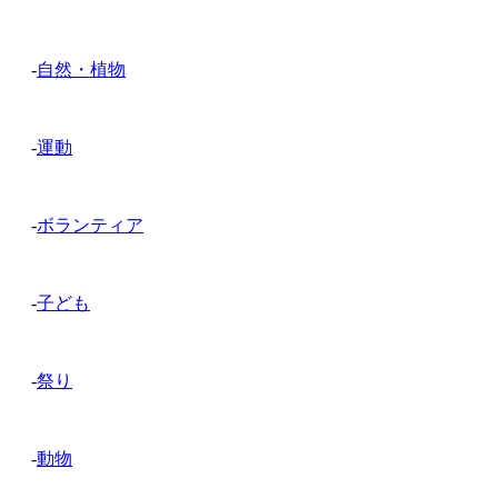
-
自然・植物
-
運動
-
ボランティア
-
子ども
-
祭り
-
動物