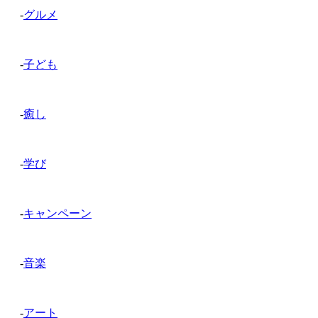
-
グルメ
-
子ども
-
癒し
-
学び
-
キャンペーン
-
音楽
-
アート