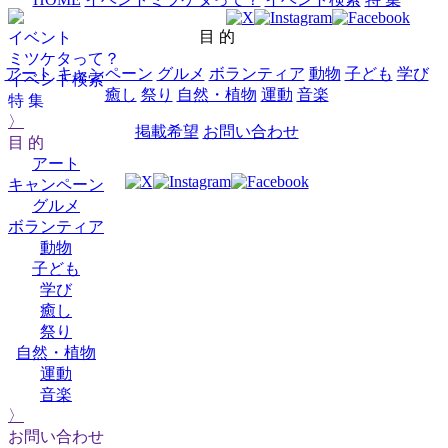
目 的
イベント
ミツケタって？
アート
キャンペーン
グルメ
ボランティア
動物
子ども
学び
イベント検索
癒し
祭り
自然・植物
運動
音楽
特 集
〉
掲載希望
お問い合わせ
目 的
アート
キャンペーン
グルメ
ボランティア
動物
子ども
学び
癒し
祭り
自然・植物
運動
音楽
〉
お問い合わせ