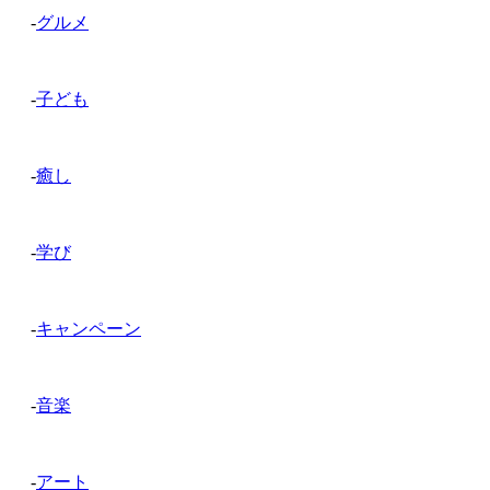
-
グルメ
-
子ども
-
癒し
-
学び
-
キャンペーン
-
音楽
-
アート