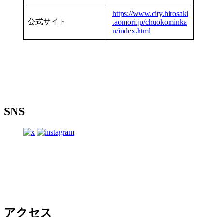
https://www.city.hirosaki
公式サイト
.aomori.jp/chuokominka
n/index.html
SNS
アクセス