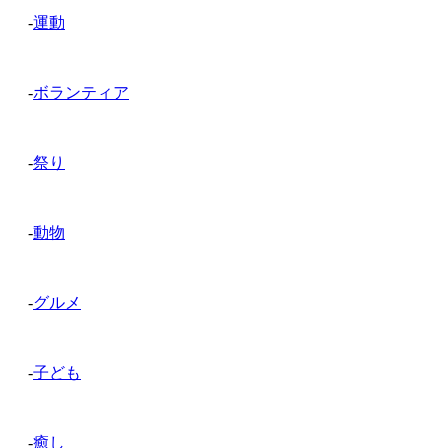
-
運動
-
ボランティア
-
祭り
-
動物
-
グルメ
-
子ども
-
癒し