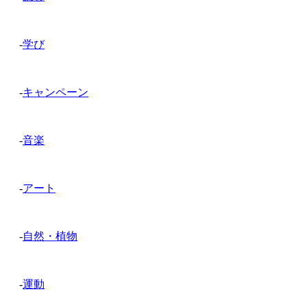
-
学び
-
キャンペーン
-
音楽
-
アート
-
自然・植物
-
運動