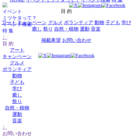
目 的
イベント
ミツケタって？
アート
キャンペーン
グルメ
ボランティア
動物
子ども
学び
イベント検索
癒し
祭り
自然・植物
運動
音楽
特 集
〉
掲載希望
お問い合わせ
目 的
アート
キャンペーン
グルメ
ボランティア
動物
子ども
学び
癒し
祭り
自然・植物
運動
音楽
〉
お問い合わせ