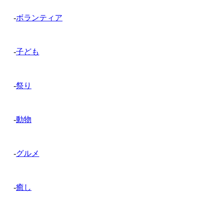
-
ボランティア
-
子ども
-
祭り
-
動物
-
グルメ
-
癒し