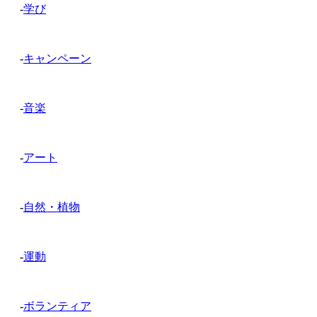
-
学び
-
キャンペーン
-
音楽
-
アート
-
自然・植物
-
運動
-
ボランティア