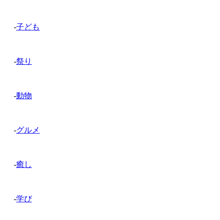
-
子ども
-
祭り
-
動物
-
グルメ
-
癒し
-
学び