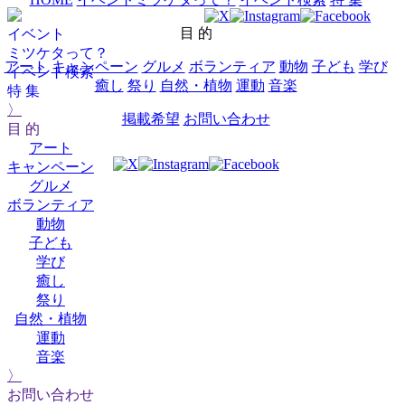
目 的
イベント
ミツケタって？
アート
キャンペーン
グルメ
ボランティア
動物
子ども
学び
イベント検索
癒し
祭り
自然・植物
運動
音楽
特 集
〉
掲載希望
お問い合わせ
目 的
アート
キャンペーン
グルメ
ボランティア
動物
子ども
学び
癒し
祭り
自然・植物
運動
音楽
〉
お問い合わせ