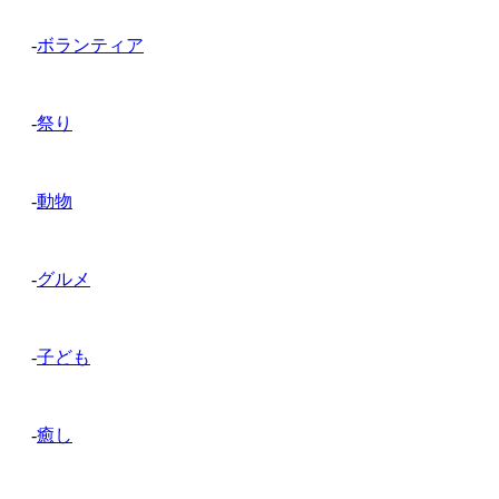
-
ボランティア
-
祭り
-
動物
-
グルメ
-
子ども
-
癒し