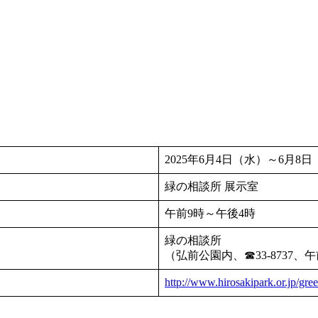
2025年6月4日（水）～6月8
緑の相談所 展示室
午前9時～午後4時
緑の相談所
（弘前公園内、☎33-8737、
http://www.hirosakipark.or.jp/gree