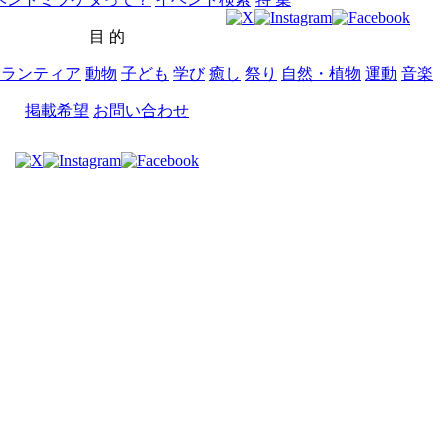
目 的
ボランティア
動物
子ども
学び
癒し
祭り
自然・植物
運動
音楽
掲載希望
お問い合わせ