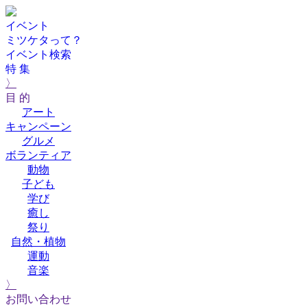
イベント
ミツケタって？
イベント検索
特 集
〉
目 的
アート
キャンペーン
グルメ
ボランティア
動物
子ども
学び
癒し
祭り
自然・植物
運動
音楽
〉
お問い合わせ