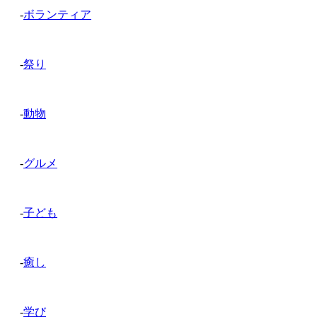
-
ボランティア
-
祭り
-
動物
-
グルメ
-
子ども
-
癒し
-
学び