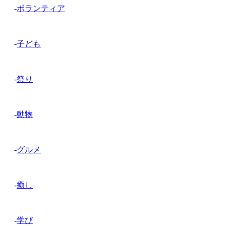
-
ボランティア
-
子ども
-
祭り
-
動物
-
グルメ
-
癒し
-
学び