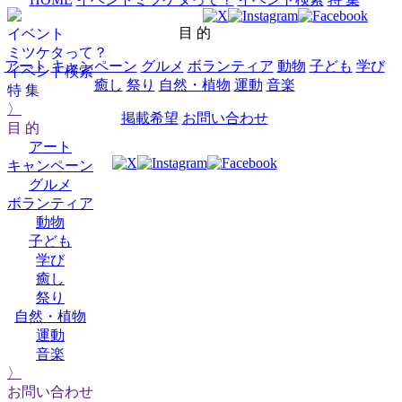
目 的
イベント
ミツケタって？
アート
キャンペーン
グルメ
ボランティア
動物
子ども
学び
イベント検索
癒し
祭り
自然・植物
運動
音楽
特 集
〉
掲載希望
お問い合わせ
目 的
アート
キャンペーン
グルメ
ボランティア
動物
子ども
学び
癒し
祭り
自然・植物
運動
音楽
〉
お問い合わせ