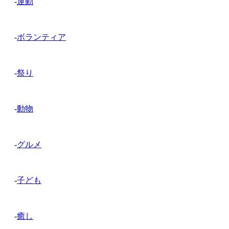
-
運動
-
ボランティア
-
祭り
-
動物
-
グルメ
-
子ども
-
癒し