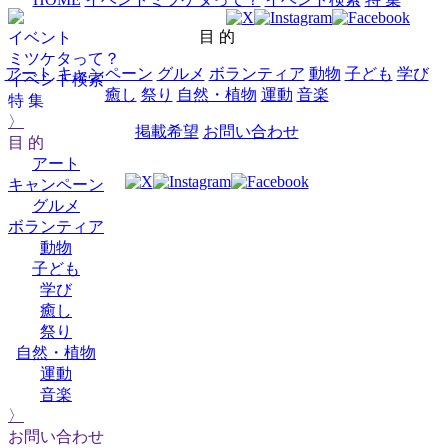
目 的
イベント
ミツケタって？
アート
キャンペーン
グルメ
ボランティア
動物
子ども
学び
イベント検索
癒し
祭り
自然・植物
運動
音楽
特 集
〉
掲載希望
お問い合わせ
目 的
アート
キャンペーン
グルメ
ボランティア
動物
子ども
学び
癒し
祭り
自然・植物
運動
音楽
〉
お問い合わせ