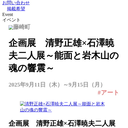
お問い合わせ
掲載希望
Event
イベント
藤崎町
企画展 清野正雄×石澤暁
夫二人展～能面と岩木山の
魂の響震～
2025年9月11日（木）～9月15日（月）
#アート
企画展 清野正雄×石澤暁夫二人展