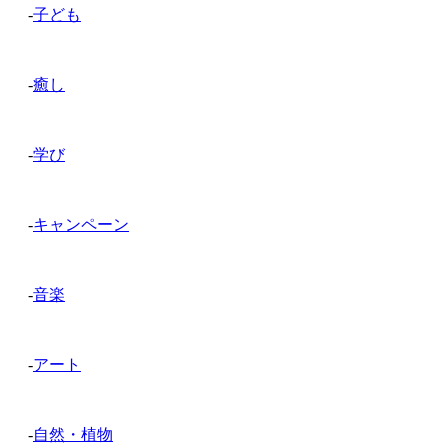
-
子ども
-
癒し
-
学び
-
キャンペーン
-
音楽
-
アート
-
自然・植物