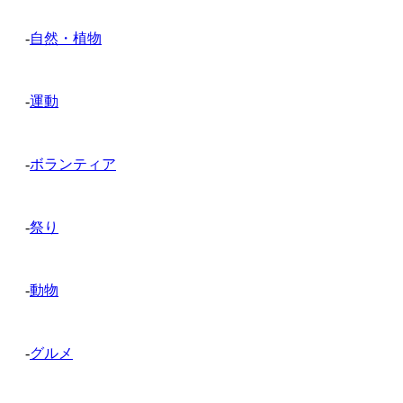
-
自然・植物
-
運動
-
ボランティア
-
祭り
-
動物
-
グルメ