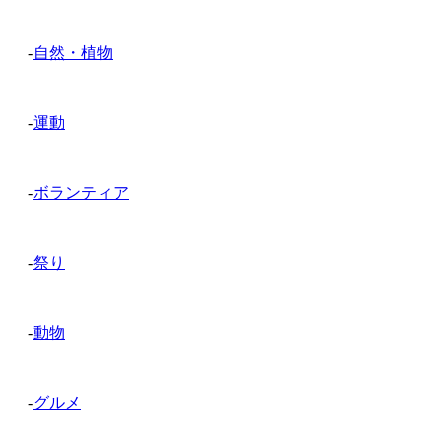
-
自然・植物
-
運動
-
ボランティア
-
祭り
-
動物
-
グルメ