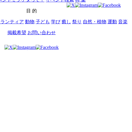
目 的
ボランティア
動物
子ども
学び
癒し
祭り
自然・植物
運動
音楽
掲載希望
お問い合わせ