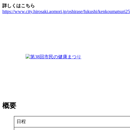
詳しくはこちら
https://www.city.hirosaki.aomori.jp/oshirase/fukushi/kenkoumatsuri2
概要
日程