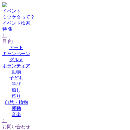
イベント
ミツケタって？
イベント検索
特 集
〉
目 的
アート
キャンペーン
グルメ
ボランティア
動物
子ども
学び
癒し
祭り
自然・植物
運動
音楽
〉
お問い合わせ