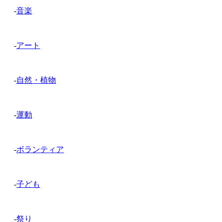
-
音楽
-
アート
-
自然・植物
-
運動
-
ボランティア
-
子ども
-
祭り