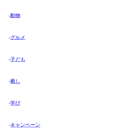
-
動物
-
グルメ
-
子ども
-
癒し
-
学び
-
キャンペーン