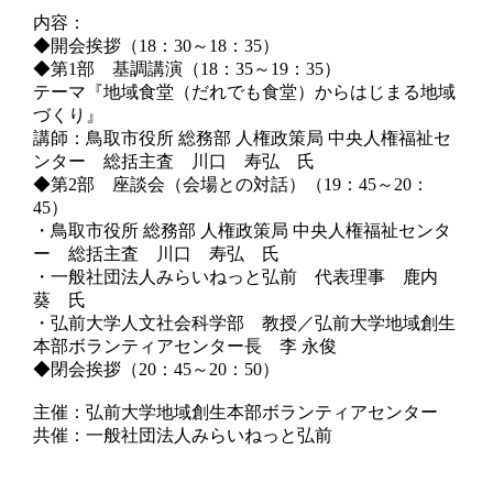
内容：
◆開会挨拶（18：30～18：35）
◆第1部 基調講演（18：35～19：35）
テーマ『地域食堂（だれでも食堂）からはじまる地域
づくり』
講師：鳥取市役所 総務部 人権政策局 中央人権福祉セ
ンター 総括主査 川口 寿弘 氏
◆第2部 座談会（会場との対話）（19：45～20：
45）
・鳥取市役所 総務部 人権政策局 中央人権福祉センタ
ー 総括主査 川口 寿弘 氏
・一般社団法人みらいねっと弘前 代表理事 鹿内
葵 氏
・弘前大学人文社会科学部 教授／弘前大学地域創生
本部ボランティアセンター長 李 永俊
◆閉会挨拶（20：45～20：50）
主催：弘前大学地域創生本部ボランティアセンター
共催：一般社団法人みらいねっと弘前