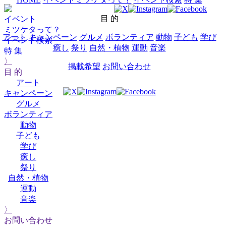
目 的
イベント
ミツケタって？
アート
キャンペーン
グルメ
ボランティア
動物
子ども
学び
イベント検索
癒し
祭り
自然・植物
運動
音楽
特 集
〉
掲載希望
お問い合わせ
目 的
アート
キャンペーン
グルメ
ボランティア
動物
子ども
学び
癒し
祭り
自然・植物
運動
音楽
〉
お問い合わせ