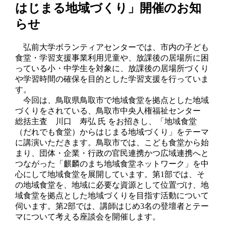
はじまる地域づくり」開催のお知
らせ
弘前大学ボランティアセンターでは、市内の子ども
食堂・学習支援事業利用児童や、放課後の居場所に困
っている小・中学生を対象に、放課後の居場所づくり
や学習時間の確保を目的とした学習支援を行っていま
す。
今回は、鳥取県鳥取市で地域食堂を拠点とした地域
づくりをされている、鳥取市中央人権福祉センター
総括主査 川口 寿弘 氏 をお招きし、「地域食堂
（だれでも食堂）からはじまる地域づくり」をテーマ
に講演いただきます。鳥取市では、こども食堂から始
まり、団体・企業・行政の官民連携かつ広域連携へと
つながった「麒麟のまち地域食堂ネットワーク」を中
心にして地域食堂を展開しています。第1部では、そ
の地域食堂を、地域に必要な資源として位置づけ、地
域食堂を拠点とした地域づくりを目指す活動について
伺います。第2部では、講師はじめ3名の登壇者とテー
マについて考える座談会を開催します。