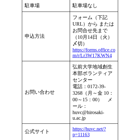
駐車場
駐車場なし
フォーム（下記
URL）から または
お問合せ先まで
申込方法
（10月14日（火）
〆切）
https://forms.office.co
m/r/Lr3W17KWN4
弘前大学地域創生
本部ボランティア
センター
電話：0172-39-
お問い合わせ
3268（月～金 10：
00～15：00） メ
ール：
huvc@hirosaki-
u.ac.jp
https://huvc.net/?
公式サイト
p=11163