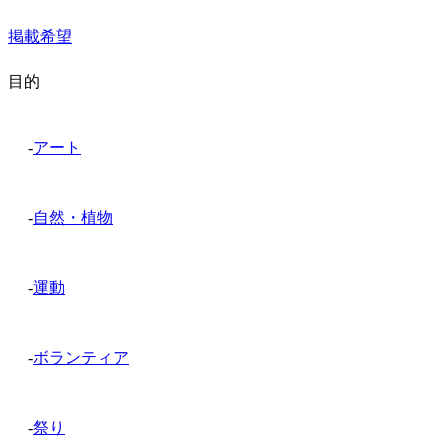
掲載希望
目的
-
アート
-
自然・植物
-
運動
-
ボランティア
-
祭り