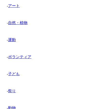
-
アート
-
自然・植物
-
運動
-
ボランティア
-
子ども
-
祭り
-
動物