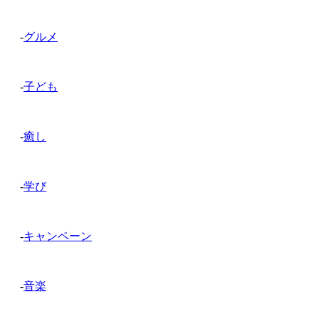
-
グルメ
-
子ども
-
癒し
-
学び
-
キャンペーン
-
音楽