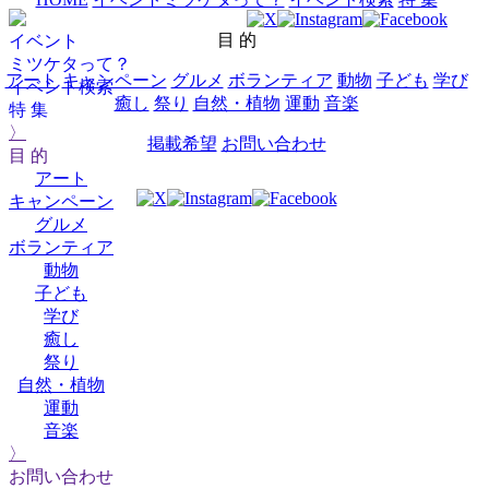
目 的
イベント
ミツケタって？
アート
キャンペーン
グルメ
ボランティア
動物
子ども
学び
イベント検索
癒し
祭り
自然・植物
運動
音楽
特 集
〉
掲載希望
お問い合わせ
目 的
アート
キャンペーン
グルメ
ボランティア
動物
子ども
学び
癒し
祭り
自然・植物
運動
音楽
〉
お問い合わせ