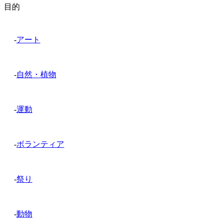
目的
-
アート
-
自然・植物
-
運動
-
ボランティア
-
祭り
-
動物