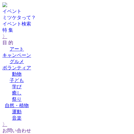
イベント
ミツケタって？
イベント検索
特 集
〉
目 的
アート
キャンペーン
グルメ
ボランティア
動物
子ども
学び
癒し
祭り
自然・植物
運動
音楽
〉
お問い合わせ