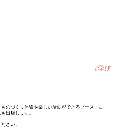
#学び
、ものづくり体験や楽しい活動ができるブース、古
スも出店します。
ください。