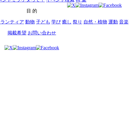
目 的
ボランティア
動物
子ども
学び
癒し
祭り
自然・植物
運動
音楽
掲載希望
お問い合わせ