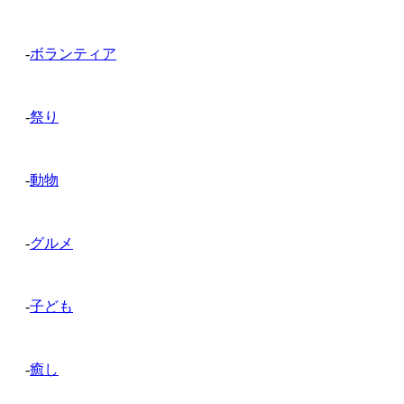
-
ボランティア
-
祭り
-
動物
-
グルメ
-
子ども
-
癒し