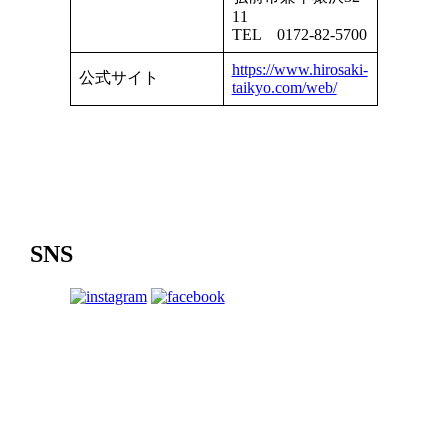
11
TEL 0172-82-5700
https://www.hirosaki-
公式サイト
taikyo.com/web/
SNS