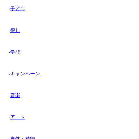
-
子ども
-
癒し
-
学び
-
キャンペーン
-
音楽
-
アート
-
自然・植物