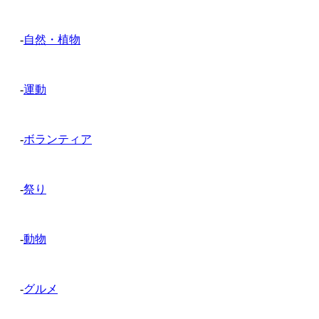
-
自然・植物
-
運動
-
ボランティア
-
祭り
-
動物
-
グルメ