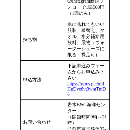
②Instagram新規フ
ォローで1回500円
（1回のみ）
水に濡れてもいい
服装、着替え、タ
オル、水分補給用
持ち物
飲料、履物（ウォ
ーターシューズに
限る・裸足可）
下記申込みフォー
ムからお申込み下
さい。
申込方法
https://forms.gle/mR
HgDve8vt3wmTmD
6
岩木B&G海洋セン
ター
（開館時間9時～21
お問い合わせ
時）
弘前市兼平猿沢32-