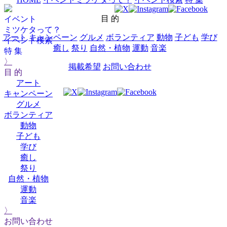
目 的
イベント
ミツケタって？
アート
キャンペーン
グルメ
ボランティア
動物
子ども
学び
イベント検索
癒し
祭り
自然・植物
運動
音楽
特 集
〉
掲載希望
お問い合わせ
目 的
アート
キャンペーン
グルメ
ボランティア
動物
子ども
学び
癒し
祭り
自然・植物
運動
音楽
〉
お問い合わせ