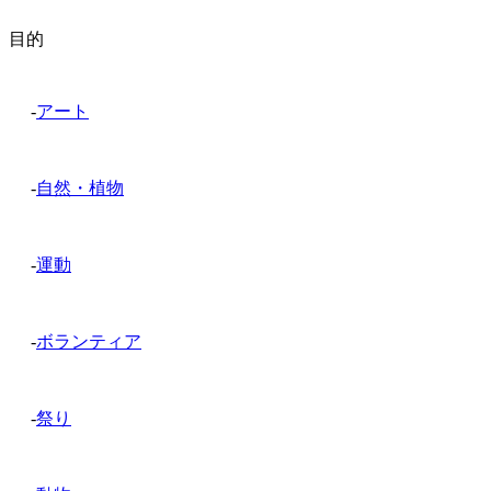
目的
-
アート
-
自然・植物
-
運動
-
ボランティア
-
祭り