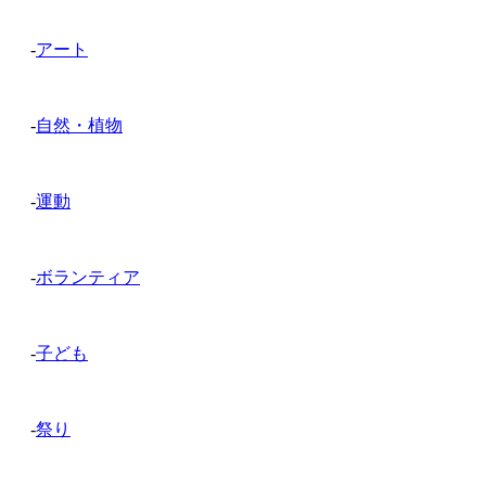
-
アート
-
自然・植物
-
運動
-
ボランティア
-
子ども
-
祭り