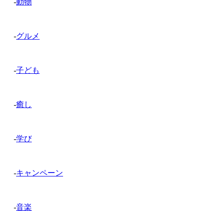
-
動物
-
グルメ
-
子ども
-
癒し
-
学び
-
キャンペーン
-
音楽