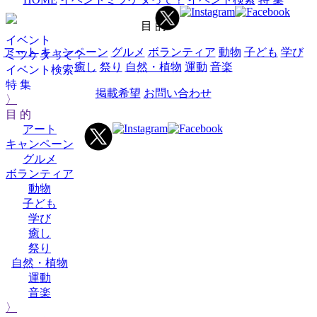
目 的
イベント
アート
キャンペーン
グルメ
ボランティア
動物
子ども
学び
ミツケタって？
癒し
祭り
自然・植物
運動
音楽
イベント検索
特 集
掲載希望
お問い合わせ
〉
目 的
アート
キャンペーン
グルメ
ボランティア
動物
子ども
学び
癒し
祭り
自然・植物
運動
音楽
〉