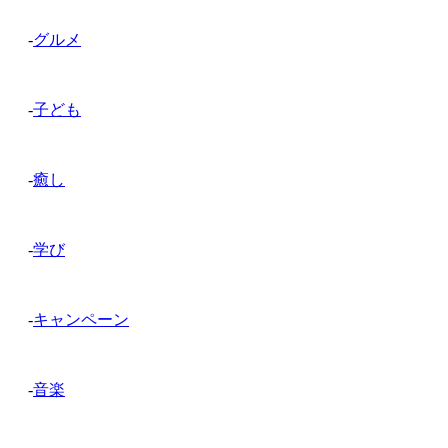
-
グルメ
-
子ども
-
癒し
-
学び
-
キャンペーン
-
音楽