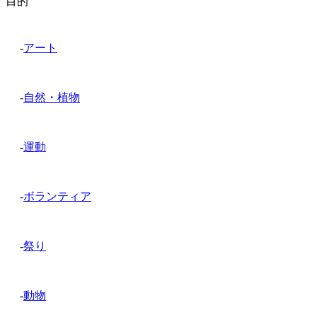
目的
-
アート
-
自然・植物
-
運動
-
ボランティア
-
祭り
-
動物