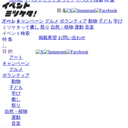
目 的
アート
キャンペーン
グルメ
ボランティア
動物
子ども
学び
イベント
癒し
祭り
自然・植物
運動
音楽
ミツケタって？
イベント検索
掲載希望
お問い合わせ
特 集
〉
目 的
アート
キャンペーン
グルメ
ボランティア
動物
子ども
学び
癒し
祭り
自然・植物
運動
音楽