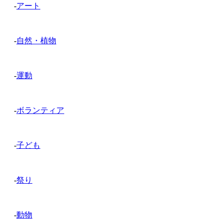
-
アート
-
自然・植物
-
運動
-
ボランティア
-
子ども
-
祭り
-
動物