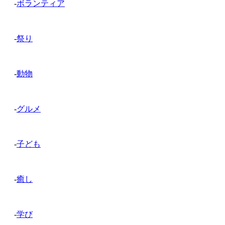
-
ボランティア
-
祭り
-
動物
-
グルメ
-
子ども
-
癒し
-
学び