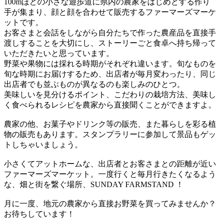
100mほどの小さな遊歩道に県内の農家をはじめとする作り
手が集まり、顔と顔を合わせて販売するファーマーズマーケ
ットです。
お客さまと会話をしながら自分たちで作った農産品を直接手
渡しすることを大切にし、ストーリーごと食卓へ持ち帰って
いただきたいと思っています。
野菜や果物には採れる時期がそれぞれ違います。旬なものを
旬な時期にお届けするため、出店者が毎月変わったり、同じ
出店者でも並ぶものが異なるのも楽しみのひとつ。
美味しいを見分けるポイント、こだわりの栽培方法、美味し
く食べられるレシピを農家から直接聞くことができますよ。
農家の他、お菓子やドリンク等の販売、また暮らしを彩る植
物の販売もあります。スタンプラリーに参加して景品もゲッ
トしちゃいましょう。
小さくてアットホームな、出店者とお客さまとの距離が近い
ファーマーズマーケット。一度行くと毎月行きたくなるよう
な、畑と街を繋ぐ場所、SUNDAY FARMSTAND ！
月に一度、地元の農家から直接お野菜を買ってみませんか？
お待ちしています！