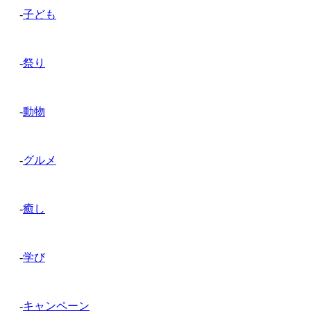
-
子ども
-
祭り
-
動物
-
グルメ
-
癒し
-
学び
-
キャンペーン