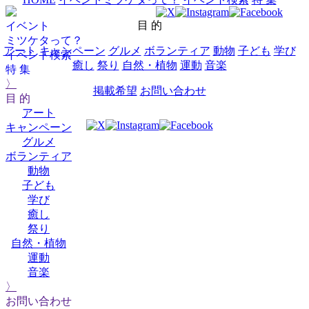
目 的
イベント
ミツケタって？
アート
キャンペーン
グルメ
ボランティア
動物
子ども
学び
イベント検索
癒し
祭り
自然・植物
運動
音楽
特 集
〉
掲載希望
お問い合わせ
目 的
アート
キャンペーン
グルメ
ボランティア
動物
子ども
学び
癒し
祭り
自然・植物
運動
音楽
〉
お問い合わせ