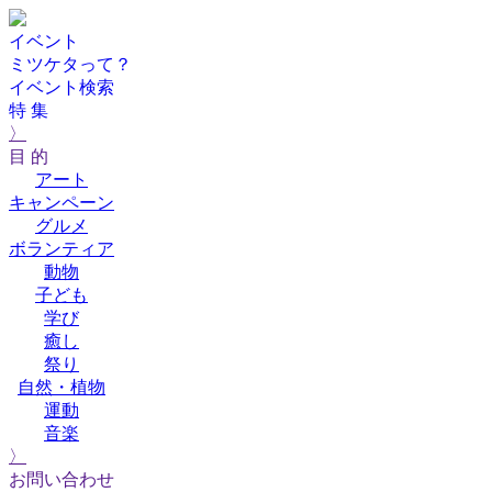
イベント
ミツケタって？
イベント検索
特 集
〉
目 的
アート
キャンペーン
グルメ
ボランティア
動物
子ども
学び
癒し
祭り
自然・植物
運動
音楽
〉
お問い合わせ