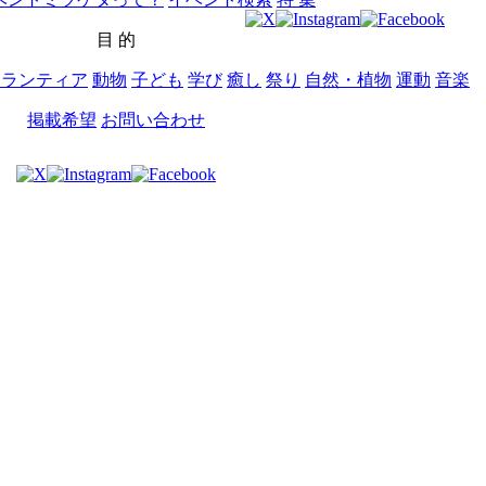
目 的
ボランティア
動物
子ども
学び
癒し
祭り
自然・植物
運動
音楽
掲載希望
お問い合わせ