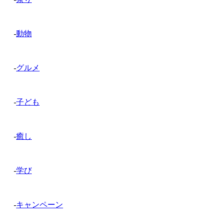
-
動物
-
グルメ
-
子ども
-
癒し
-
学び
-
キャンペーン