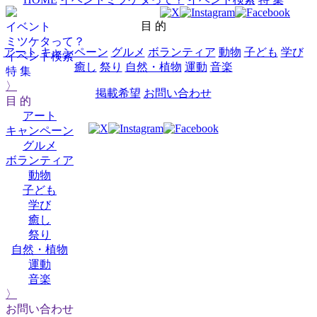
目 的
イベント
ミツケタって？
アート
キャンペーン
グルメ
ボランティア
動物
子ども
学び
イベント検索
癒し
祭り
自然・植物
運動
音楽
特 集
〉
掲載希望
お問い合わせ
目 的
アート
キャンペーン
グルメ
ボランティア
動物
子ども
学び
癒し
祭り
自然・植物
運動
音楽
〉
お問い合わせ