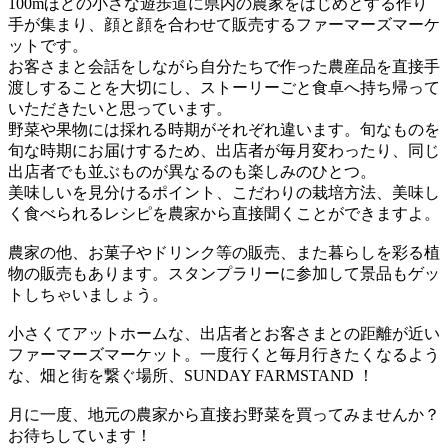
100mほどの小さな遊歩道に県内の農家をはじめとする作り
手が集まり、顔と顔を合わせて販売するファーマーズマーケ
ットです。
お客さまと会話をしながら自分たちで作った農産品を直接手
渡しすることを大切にし、ストーリーごと食卓へ持ち帰って
いただきたいと思っています。
野菜や果物には採れる時期がそれぞれ違います。旬なものを
旬な時期にお届けするため、出店者が毎月変わったり、同じ
出店者でも並ぶものが異なるのも楽しみのひとつ。
美味しいを見分けるポイント、こだわりの栽培方法、美味し
く食べられるレシピを農家から直接聞くことができますよ。
農家の他、お菓子やドリンク等の販売、また暮らしを彩る植
物の販売もあります。スタンプラリーに参加して景品もゲッ
トしちゃいましょう。
小さくてアットホームな、出店者とお客さまとの距離が近い
ファーマーズマーケット。一度行くと毎月行きたくなるよう
な、畑と街を繋ぐ場所、SUNDAY FARMSTAND ！
月に一度、地元の農家から直接お野菜を買ってみませんか？
お待ちしています！