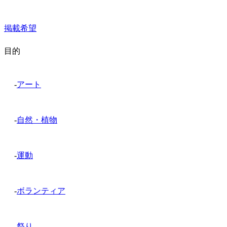
掲載希望
目的
-
アート
-
自然・植物
-
運動
-
ボランティア
-
祭り