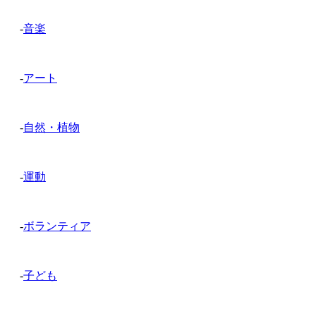
-
音楽
-
アート
-
自然・植物
-
運動
-
ボランティア
-
子ども