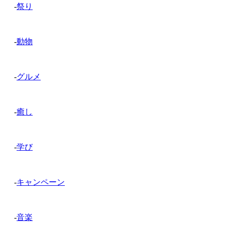
-
祭り
-
動物
-
グルメ
-
癒し
-
学び
-
キャンペーン
-
音楽