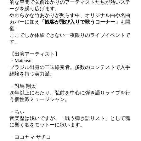
的な空間で弘前ゆかりのアーティストたちが熱いステ
ージを繰り広げます。
やわらかな竹あかりが照らす中、オリジナル曲や名曲
カバーに加え
「観客が飛び入りで歌うコーナー」
も開
催！
ここでしか体験できない一夜限りのライブイベントで
す。
【出演アーティスト】
・Mateusu
ブラジル出身の三味線奏者。多数のコンテストで入手
経験を持つ実力派。
・對馬 翔太
20年以上にわたり、弘前を中心に弾き語りライブを行
う個性派ミュージシャン。
・ちぃ
音楽歴は浅いですが、「戦う弾き語りスト」として魂
に響く歌をモットーに歌います。
・ヨコヤマ サチコ