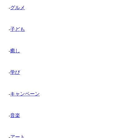
-
グルメ
-
子ども
-
癒し
-
学び
-
キャンペーン
-
音楽
-
アート