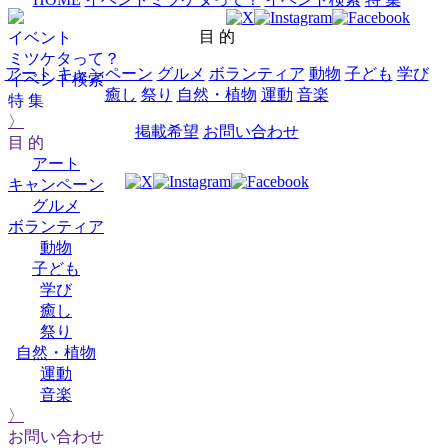
目 的
イベント
ミツケタって？
アート
キャンペーン
グルメ
ボランティア
動物
子ども
学び
イベント検索
癒し
祭り
自然・植物
運動
音楽
特 集
〉
掲載希望
お問い合わせ
目 的
アート
キャンペーン
グルメ
ボランティア
動物
子ども
学び
癒し
祭り
自然・植物
運動
音楽
〉
お問い合わせ