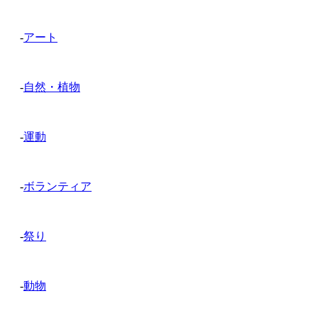
-
アート
-
自然・植物
-
運動
-
ボランティア
-
祭り
-
動物