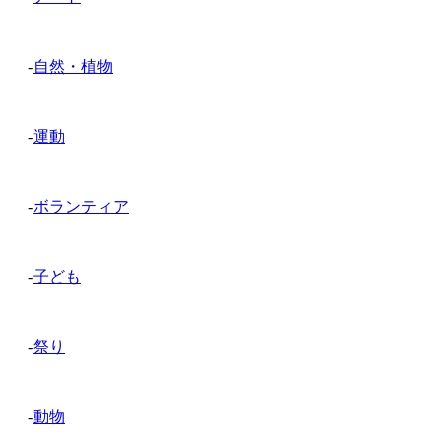
-
自然・植物
-
運動
-
ボランティア
-
子ども
-
祭り
-
動物