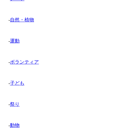
-
自然・植物
-
運動
-
ボランティア
-
子ども
-
祭り
-
動物