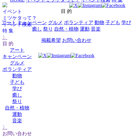
目 的
イベント
ミツケタって？
アート
キャンペーン
グルメ
ボランティア
動物
子ども
学び
イベント検索
癒し
祭り
自然・植物
運動
音楽
特 集
〉
掲載希望
お問い合わせ
目 的
アート
キャンペーン
グルメ
ボランティア
動物
子ども
学び
癒し
祭り
自然・植物
運動
音楽
〉
お問い合わせ