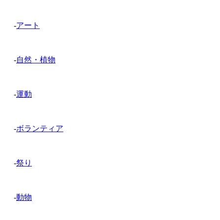
-
アート
-
自然・植物
-
運動
-
ボランティア
-
祭り
-
動物