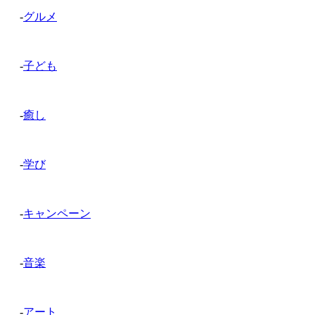
-
グルメ
-
子ども
-
癒し
-
学び
-
キャンペーン
-
音楽
-
アート