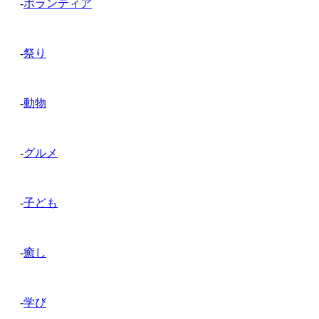
-
ボランティア
-
祭り
-
動物
-
グルメ
-
子ども
-
癒し
-
学び