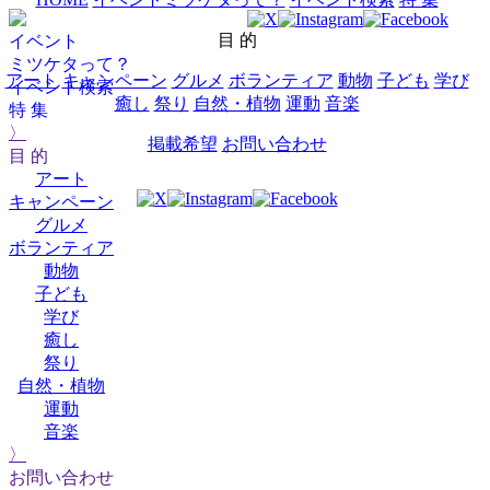
目 的
イベント
ミツケタって？
アート
キャンペーン
グルメ
ボランティア
動物
子ども
学び
イベント検索
癒し
祭り
自然・植物
運動
音楽
特 集
〉
掲載希望
お問い合わせ
目 的
アート
キャンペーン
グルメ
ボランティア
動物
子ども
学び
癒し
祭り
自然・植物
運動
音楽
〉
お問い合わせ