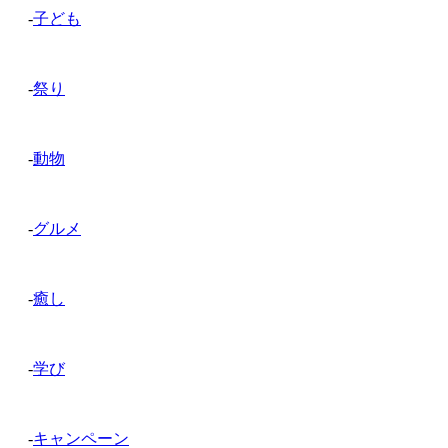
-
子ども
-
祭り
-
動物
-
グルメ
-
癒し
-
学び
-
キャンペーン