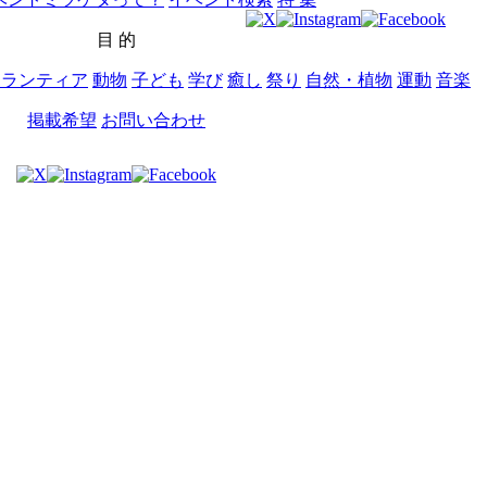
目 的
ボランティア
動物
子ども
学び
癒し
祭り
自然・植物
運動
音楽
掲載希望
お問い合わせ