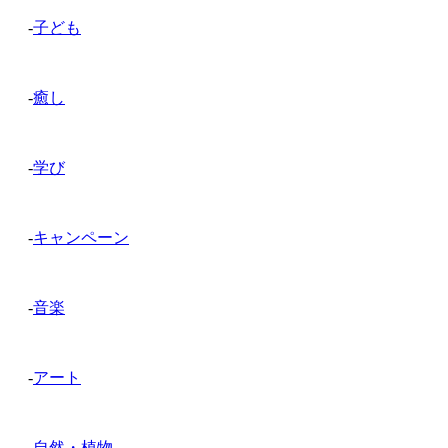
-
子ども
-
癒し
-
学び
-
キャンペーン
-
音楽
-
アート
-
自然・植物