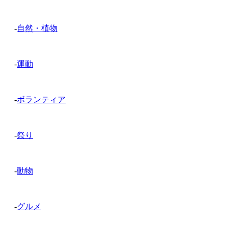
-
自然・植物
-
運動
-
ボランティア
-
祭り
-
動物
-
グルメ