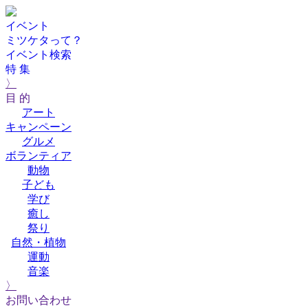
イベント
ミツケタって？
イベント検索
特 集
〉
目 的
アート
キャンペーン
グルメ
ボランティア
動物
子ども
学び
癒し
祭り
自然・植物
運動
音楽
〉
お問い合わせ