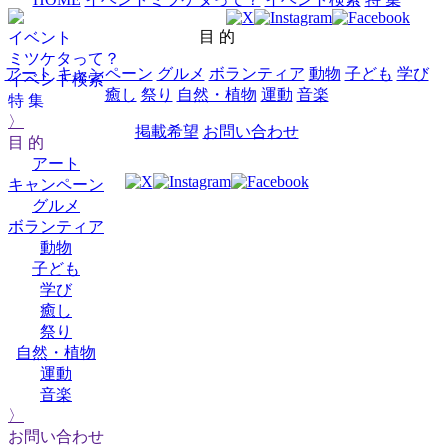
目 的
イベント
ミツケタって？
アート
キャンペーン
グルメ
ボランティア
動物
子ども
学び
イベント検索
癒し
祭り
自然・植物
運動
音楽
特 集
〉
掲載希望
お問い合わせ
目 的
アート
キャンペーン
グルメ
ボランティア
動物
子ども
学び
癒し
祭り
自然・植物
運動
音楽
〉
お問い合わせ