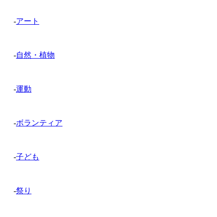
-
アート
-
自然・植物
-
運動
-
ボランティア
-
子ども
-
祭り