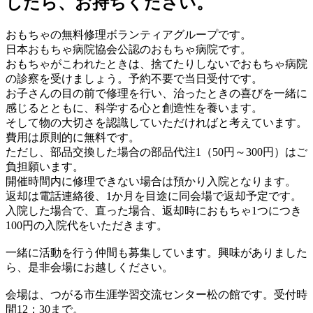
したら、お持ちください。
おもちゃの無料修理ボランティアグループです。
日本おもちゃ病院協会公認のおもちゃ病院です。
おもちゃがこわれたときは、捨てたりしないでおもちゃ病院
の診察を受けましょう。予約不要で当日受付です。
お子さんの目の前で修理を行い、治ったときの喜びを一緒に
感じるとともに、科学する心と創造性を養います。
そして物の大切さを認識していただければと考えています。
費用は原則的に無料です。
ただし、部品交換した場合の部品代注1（50円～300円）はご
負担願います。
開催時間内に修理できない場合は預かり入院となります。
返却は電話連絡後、1か月を目途に同会場で返却予定です。
入院した場合で、直った場合、返却時におもちゃ1つにつき
100円の入院代をいただきます。
一緒に活動を行う仲間も募集しています。興味がありました
ら、是非会場にお越しください。
会場は、つがる市生涯学習交流センター松の館です。受付時
間12：30まで。