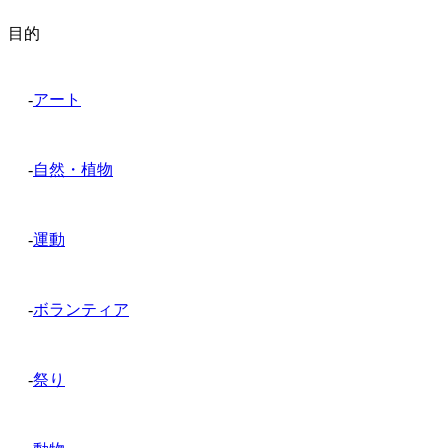
目的
-
アート
-
自然・植物
-
運動
-
ボランティア
-
祭り