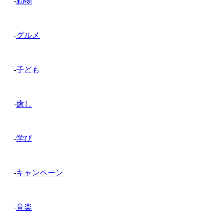
-
動物
-
グルメ
-
子ども
-
癒し
-
学び
-
キャンペーン
-
音楽