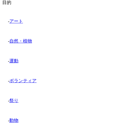
目的
-
アート
-
自然・植物
-
運動
-
ボランティア
-
祭り
-
動物