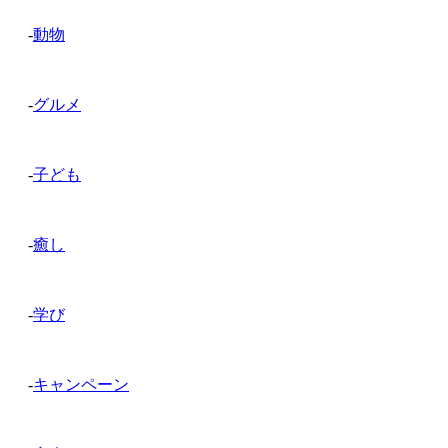
-
動物
-
グルメ
-
子ども
-
癒し
-
学び
-
キャンペーン