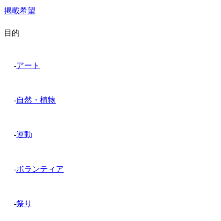
掲載希望
目的
-
アート
-
自然・植物
-
運動
-
ボランティア
-
祭り