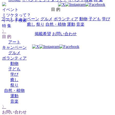
目 的
イベント
ミツケタって？
アート
キャンペーン
グルメ
ボランティア
動物
子ども
学び
イベント検索
癒し
祭り
自然・植物
運動
音楽
特 集
〉
掲載希望
お問い合わせ
目 的
アート
キャンペーン
グルメ
ボランティア
動物
子ども
学び
癒し
祭り
自然・植物
運動
音楽
〉
お問い合わせ