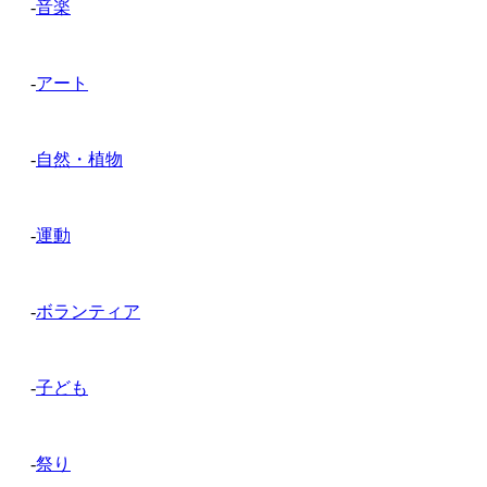
-
音楽
-
アート
-
自然・植物
-
運動
-
ボランティア
-
子ども
-
祭り