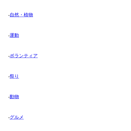
-
自然・植物
-
運動
-
ボランティア
-
祭り
-
動物
-
グルメ