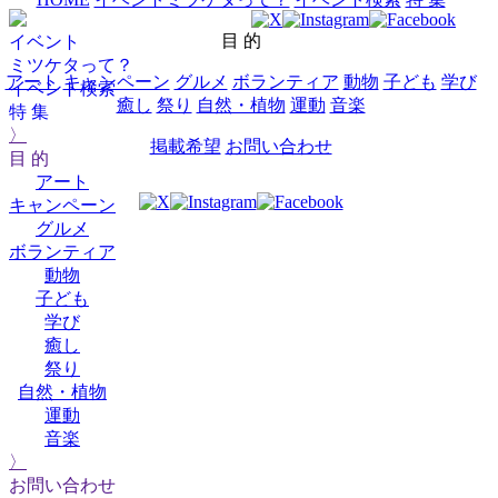
目 的
イベント
ミツケタって？
アート
キャンペーン
グルメ
ボランティア
動物
子ども
学び
イベント検索
癒し
祭り
自然・植物
運動
音楽
特 集
〉
掲載希望
お問い合わせ
目 的
アート
キャンペーン
グルメ
ボランティア
動物
子ども
学び
癒し
祭り
自然・植物
運動
音楽
〉
お問い合わせ