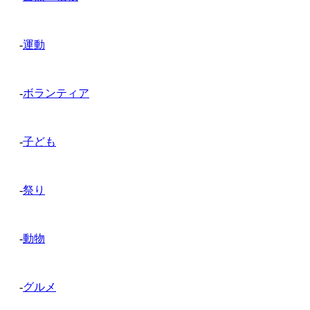
-
運動
-
ボランティア
-
子ども
-
祭り
-
動物
-
グルメ