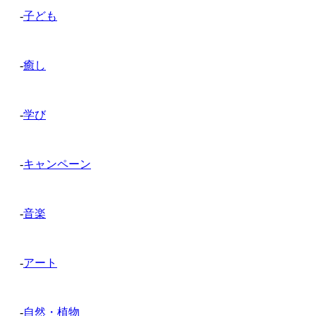
-
子ども
-
癒し
-
学び
-
キャンペーン
-
音楽
-
アート
-
自然・植物