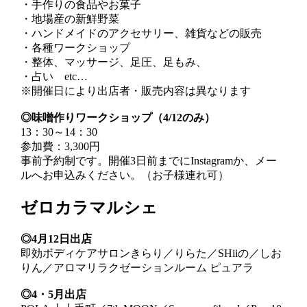
・手作りの食品やお菓子
・地場産の新鮮野菜
・ハンドメイドのアクセサリー、雑貨などの販売
・各種ワークショップ
・整体、マッサージ、足圧、足もみ、
・占い etc…
※開催日により出店者・販売内容は異なります
◎味噌作りワークショップ（4/12のみ）
13：30～14：30
参加費：3,300円
事前予約制です。開催3日前までにInstagramか、メー
ルへお申込みください。（お子様連れ可）
ゼロカラマルシェ
◎4月12日出店
即効ボディケアサロンきらり／りらた／SHiiの／しお
りん／アロマリラクゼーションルーム ピュアラ
◎4・5月出店