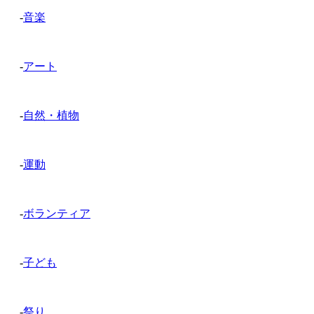
-
音楽
-
アート
-
自然・植物
-
運動
-
ボランティア
-
子ども
-
祭り