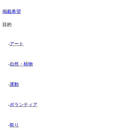
掲載希望
目的
-
アート
-
自然・植物
-
運動
-
ボランティア
-
祭り