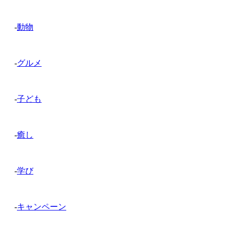
-
動物
-
グルメ
-
子ども
-
癒し
-
学び
-
キャンペーン