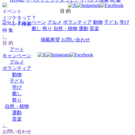
目 的
イベント
ミツケタって？
アート
キャンペーン
グルメ
ボランティア
動物
子ども
学び
イベント検索
癒し
祭り
自然・植物
運動
音楽
特 集
〉
掲載希望
お問い合わせ
目 的
アート
キャンペーン
グルメ
ボランティア
動物
子ども
学び
癒し
祭り
自然・植物
運動
音楽
〉
お問い合わせ