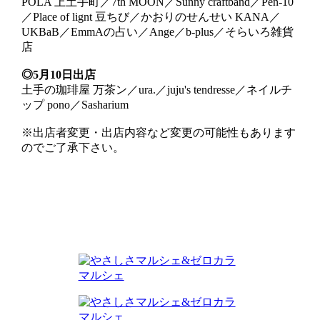
POLA 上土手町／7th MOON／Sunny craftband／Pen-10
／Place of lignt 豆ちび／かおりのせんせい KANA／
UKBaB／EmmAの占い／Ange／b-plus／そらいろ雑貨
店
◎5月10日出店
土手の珈琲屋 万茶ン／ura.／juju's tendresse／ネイルチ
ップ pono／Sasharium
※出店者変更・出店内容など変更の可能性もあります
のでご了承下さい。