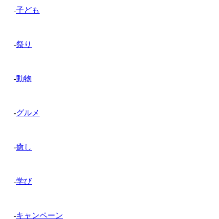
-
子ども
-
祭り
-
動物
-
グルメ
-
癒し
-
学び
-
キャンペーン