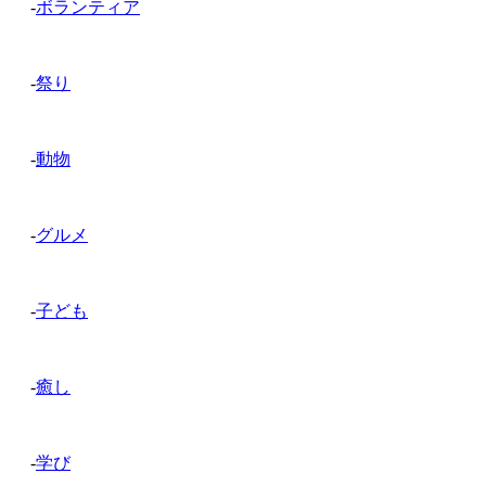
-
ボランティア
-
祭り
-
動物
-
グルメ
-
子ども
-
癒し
-
学び