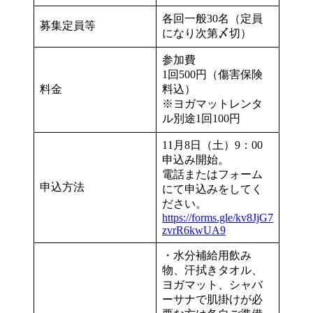
各回一般30名（定員
募集定員等
になり次第〆切）
参加費
1回500円（傷害保険
料金
料込）
※ヨガマットレンタ
ル別途1回100円
11月8日（土）9：00
申込み開始。
電話またはフォーム
申込方法
にて申込みをしてく
ださい。
https://forms.gle/kv8JjG7
zvrR6kwUA9
・水分補給用飲み
物、汗拭きタオル、
ヨガマット、シャバ
ーサナで肌掛けが必