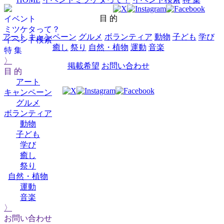
目 的
イベント
ミツケタって？
アート
キャンペーン
グルメ
ボランティア
動物
子ども
学び
イベント検索
癒し
祭り
自然・植物
運動
音楽
特 集
〉
掲載希望
お問い合わせ
目 的
アート
キャンペーン
グルメ
ボランティア
動物
子ども
学び
癒し
祭り
自然・植物
運動
音楽
〉
お問い合わせ