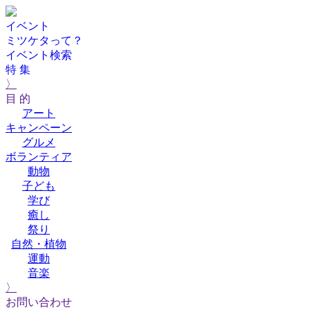
イベント
ミツケタって？
イベント検索
特 集
〉
目 的
アート
キャンペーン
グルメ
ボランティア
動物
子ども
学び
癒し
祭り
自然・植物
運動
音楽
〉
お問い合わせ