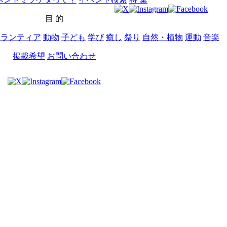
目 的
ボランティア
動物
子ども
学び
癒し
祭り
自然・植物
運動
音楽
掲載希望
お問い合わせ