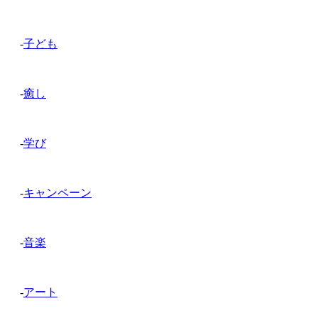
-
子ども
-
癒し
-
学び
-
キャンペーン
-
音楽
-
アート