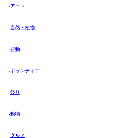
-
アート
-
自然・植物
-
運動
-
ボランティア
-
祭り
-
動物
-
グルメ